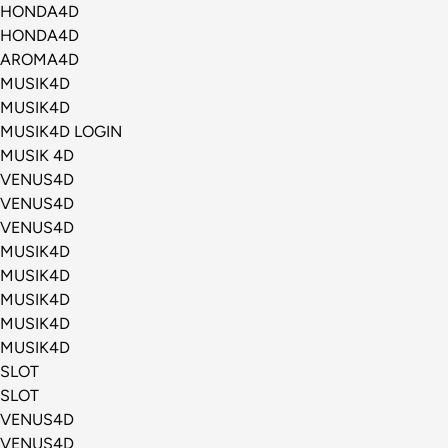
HONDA4D
HONDA4D
AROMA4D
MUSIK4D
MUSIK4D
MUSIK4D LOGIN
MUSIK 4D
VENUS4D
VENUS4D
VENUS4D
MUSIK4D
MUSIK4D
MUSIK4D
MUSIK4D
MUSIK4D
SLOT
SLOT
VENUS4D
VENUS4D