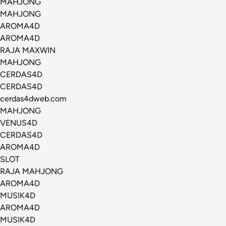
MAHJONG
MAHJONG
AROMA4D
AROMA4D
RAJA MAXWIN
MAHJONG
CERDAS4D
CERDAS4D
cerdas4dweb.com
MAHJONG
VENUS4D
CERDAS4D
AROMA4D
SLOT
RAJA MAHJONG
AROMA4D
MUSIK4D
AROMA4D
MUSIK4D