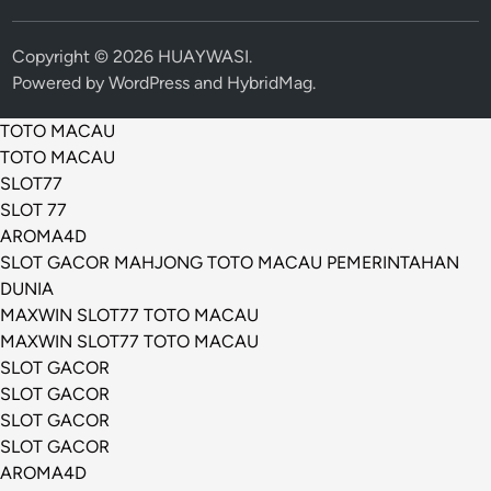
a
p
Copyright © 2026
HUAYWASI
.
i
Powered by
WordPress
and
HybridMag
.
P
e
TOTO MACAU
r
TOTO MACAU
t
SLOT77
a
SLOT 77
n
AROMA4D
d
SLOT GACOR MAHJONG TOTO MACAU PEMERINTAHAN
i
DUNIA
n
MAXWIN SLOT77 TOTO MACAU
g
MAXWIN SLOT77 TOTO MACAU
a
SLOT GACOR
n
SLOT GACOR
SLOT GACOR
SLOT GACOR
AROMA4D