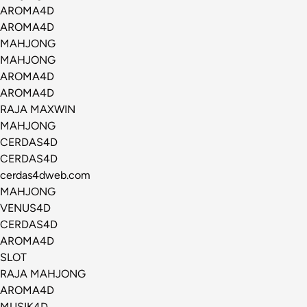
AROMA4D
AROMA4D
MAHJONG
MAHJONG
AROMA4D
AROMA4D
RAJA MAXWIN
MAHJONG
CERDAS4D
CERDAS4D
cerdas4dweb.com
MAHJONG
VENUS4D
CERDAS4D
AROMA4D
SLOT
RAJA MAHJONG
AROMA4D
MUSIK4D