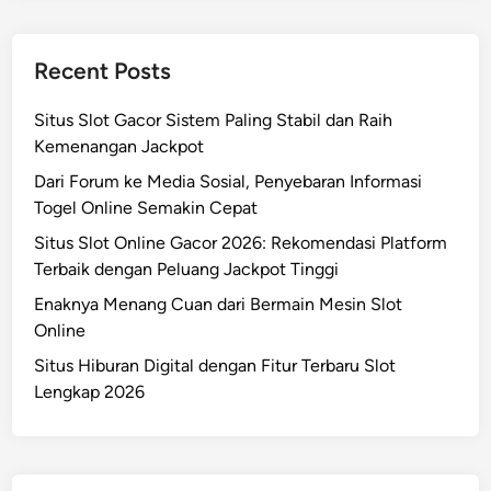
i
n
Recent Posts
T
a
Situs Slot Gacor Sistem Paling Stabil dan Raih
r
Kemenangan Jackpot
u
h
Dari Forum ke Media Sosial, Penyebaran Informasi
a
Togel Online Semakin Cepat
n
Situs Slot Online Gacor 2026: Rekomendasi Platform
O
Terbaik dengan Peluang Jackpot Tinggi
n
Enaknya Menang Cuan dari Bermain Mesin Slot
l
Online
i
n
Situs Hiburan Digital dengan Fitur Terbaru Slot
e
Lengkap 2026
S
a
b