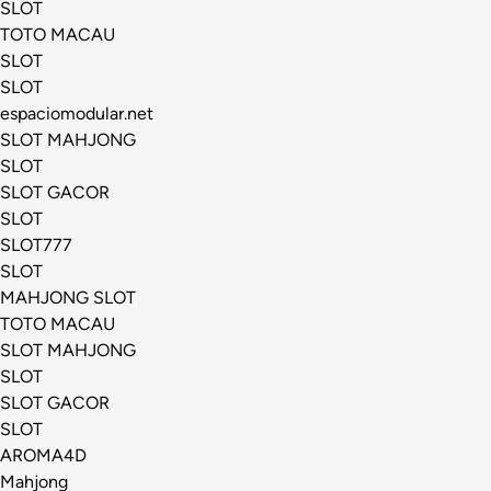
SLOT
TOTO MACAU
SLOT
SLOT
espaciomodular.net
SLOT MAHJONG
SLOT
SLOT GACOR
SLOT
SLOT777
SLOT
MAHJONG SLOT
TOTO MACAU
SLOT MAHJONG
SLOT
SLOT GACOR
SLOT
AROMA4D
Mahjong