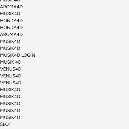
AROMA4D
MUSIK4D
HONDA4D
HONDA4D
AROMA4D
MUSIK4D
MUSIK4D
MUSIK4D LOGIN
MUSIK 4D
VENUS4D
VENUS4D
VENUS4D
MUSIK4D
MUSIK4D
MUSIK4D
MUSIK4D
MUSIK4D
SLOT