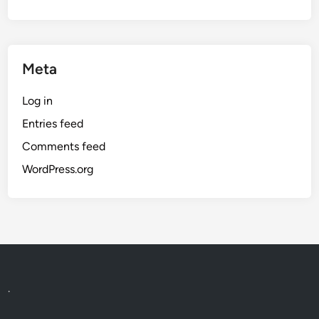
g
a
r
L
Meta
e
b
Log in
i
Entries feed
h
S
Comments feed
i
WordPress.org
a
p
M
e
n
g
h
.
a
d