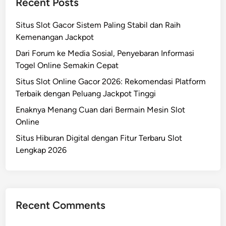
Recent Posts
n
g
Situs Slot Gacor Sistem Paling Stabil dan Raih
C
Kemenangan Jackpot
u
a
Dari Forum ke Media Sosial, Penyebaran Informasi
n
Togel Online Semakin Cepat
d
Situs Slot Online Gacor 2026: Rekomendasi Platform
a
Terbaik dengan Peluang Jackpot Tinggi
r
Enaknya Menang Cuan dari Bermain Mesin Slot
i
Online
B
e
Situs Hiburan Digital dengan Fitur Terbaru Slot
r
Lengkap 2026
m
a
i
n
Recent Comments
M
e