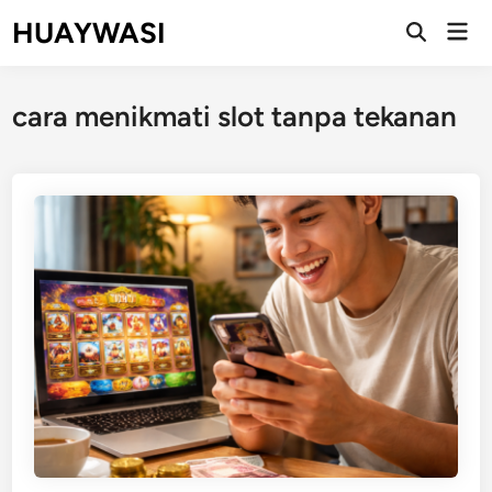
Skip
HUAYWASI
Mai
to
Open
Men
Search
content
cara menikmati slot tanpa tekanan