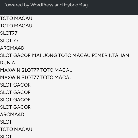
Powered by
WordPress
and
HybridMag
.
TOTO MACAU
TOTO MACAU
SLOT77
SLOT 77
AROMA4D
SLOT GACOR MAHJONG TOTO MACAU PEMERINTAHAN
DUNIA
MAXWIN SLOT77 TOTO MACAU
MAXWIN SLOT77 TOTO MACAU
SLOT GACOR
SLOT GACOR
SLOT GACOR
SLOT GACOR
AROMA4D
SLOT
TOTO MACAU
SLOT