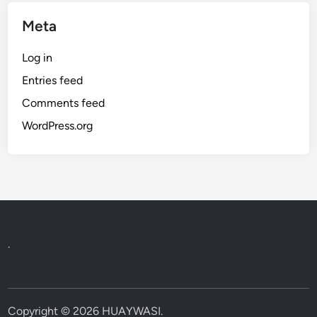
Meta
Log in
Entries feed
Comments feed
WordPress.org
.
Copyright © 2026
HUAYWASI
.