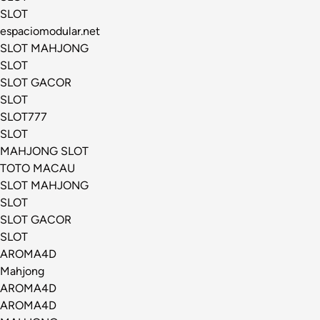
SLOT
espaciomodular.net
SLOT MAHJONG
SLOT
SLOT GACOR
SLOT
SLOT777
SLOT
MAHJONG SLOT
TOTO MACAU
SLOT MAHJONG
SLOT
SLOT GACOR
SLOT
AROMA4D
Mahjong
AROMA4D
AROMA4D