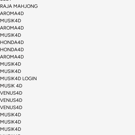
RAJA MAHJONG
AROMA4D
MUSIK4D
AROMA4D
MUSIK4D
HONDA4D
HONDA4D
AROMA4D
MUSIK4D
MUSIK4D
MUSIK4D LOGIN
MUSIK 4D
VENUS4D
VENUS4D
VENUS4D
MUSIK4D
MUSIK4D
MUSIK4D