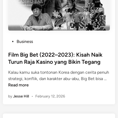
P
Business
o
s
Film Big Bet (2022–2023): Kisah Naik
t
Turun Raja Kasino yang Bikin Tegang
e
Kalau kamu suka tontonan Korea dengan cerita penuh
d
F
strategi, konflik, dan karakter abu-abu, Big Bet bisa …
i
i
Read more
n
l
by
Jesse Hill
•
February 12, 2026
m
B
i
g