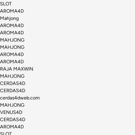
SLOT
AROMA4D
Mahjong
AROMA4D
AROMA4D
MAHJONG
MAHJONG
AROMA4D
AROMA4D
RAJA MAXWIN
MAHJONG
CERDAS4D
CERDAS4D
cerdas4dweb.com
MAHJONG
VENUS4D
CERDAS4D
AROMA4D
SLOT