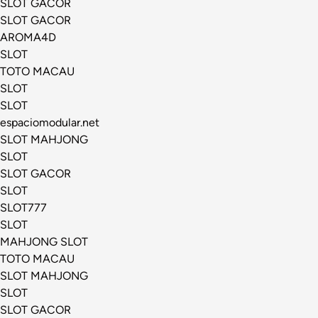
SLOT GACOR
SLOT GACOR
AROMA4D
SLOT
TOTO MACAU
SLOT
SLOT
espaciomodular.net
SLOT MAHJONG
SLOT
SLOT GACOR
SLOT
SLOT777
SLOT
MAHJONG SLOT
TOTO MACAU
SLOT MAHJONG
SLOT
SLOT GACOR