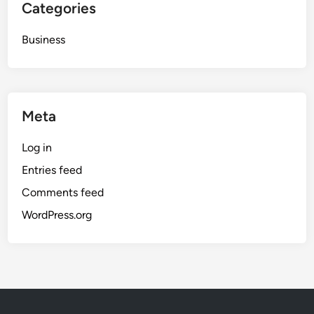
Categories
n
o
Business
y
a
n
g
B
Meta
i
k
Log in
i
Entries feed
n
T
Comments feed
e
WordPress.org
g
a
n
g