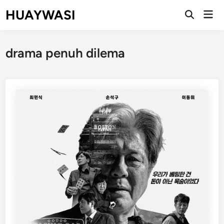
Skip
HUAYWASI
Mai
to
Open
Men
Search
content
drama penuh dilema