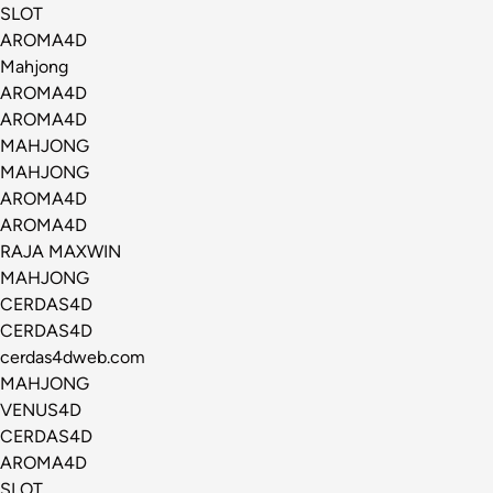
SLOT
AROMA4D
Mahjong
AROMA4D
AROMA4D
MAHJONG
MAHJONG
AROMA4D
AROMA4D
RAJA MAXWIN
MAHJONG
CERDAS4D
CERDAS4D
cerdas4dweb.com
MAHJONG
VENUS4D
CERDAS4D
AROMA4D
SLOT