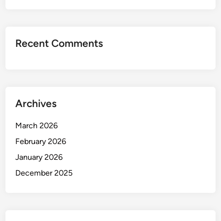
a
h
N
a
Recent Comments
i
k
T
u
r
Archives
u
n
March 2026
R
February 2026
a
j
January 2026
a
December 2025
K
a
s
i