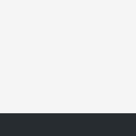
g
k
a
n
M
e
s
i
n
S
l
o
t
T
r
a
d
i