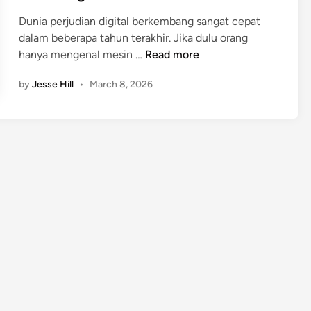
e
Dunia perjudian digital berkembang sangat cepat
d
dalam beberapa tahun terakhir. Jika dulu orang
i
A
hanya mengenal mesin …
Read more
n
p
by
Jesse Hill
•
March 8, 2026
a
I
t
u
M
e
s
i
n
S
l
o
t
O