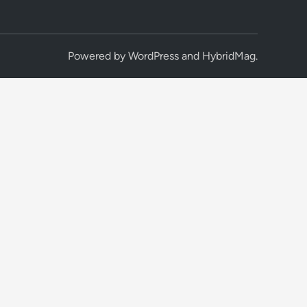
Powered by
WordPress
and
HybridMag
.