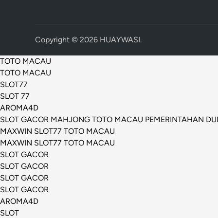
Copyright © 2026
HUAYWASI
.
TOTO MACAU
TOTO MACAU
SLOT77
SLOT 77
AROMA4D
SLOT GACOR MAHJONG TOTO MACAU PEMERINTAHAN DU
MAXWIN SLOT77 TOTO MACAU
MAXWIN SLOT77 TOTO MACAU
SLOT GACOR
SLOT GACOR
SLOT GACOR
SLOT GACOR
AROMA4D
SLOT