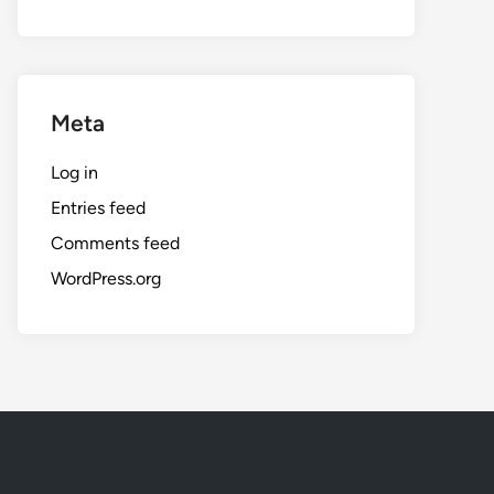
Meta
Log in
Entries feed
Comments feed
WordPress.org