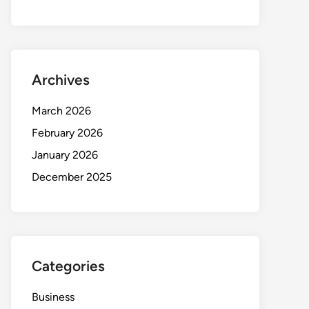
Archives
March 2026
February 2026
January 2026
December 2025
Categories
Business