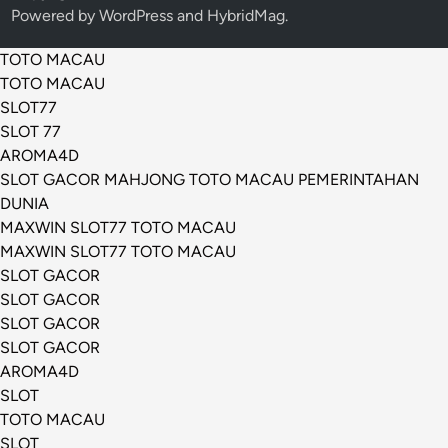
Powered by
WordPress
and
HybridMag
.
TOTO MACAU
TOTO MACAU
SLOT77
SLOT 77
AROMA4D
SLOT GACOR MAHJONG TOTO MACAU PEMERINTAHAN
DUNIA
MAXWIN SLOT77 TOTO MACAU
MAXWIN SLOT77 TOTO MACAU
SLOT GACOR
SLOT GACOR
SLOT GACOR
SLOT GACOR
AROMA4D
SLOT
TOTO MACAU
SLOT