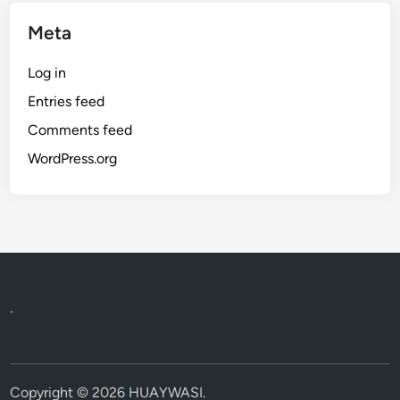
n
l
Meta
i
n
Log in
e
Entries feed
S
e
Comments feed
m
WordPress.org
a
k
i
n
C
e
p
.
a
t
Copyright © 2026
HUAYWASI
.