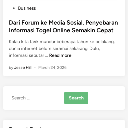
P
Business
o
s
Dari Forum ke Media Sosial, Penyebaran
t
Informasi Togel Online Semakin Cepat
e
Kalau kita tarik mundur beberapa tahun ke belakang,
d
dunia internet belum seramai sekarang. Dulu,
i
D
informasi seputar …
Read more
n
a
by
Jesse Hill
•
March 24, 2026
r
i
F
o
Search
r
for:
u
m
k
e