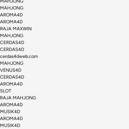
MAHJONG
MAHJONG
AROMA4D
AROMA4D
RAJA MAXWIN
MAHJONG
CERDAS4D
CERDAS4D
cerdas4dweb.com
MAHJONG
VENUS4D
CERDAS4D
AROMA4D
SLOT
RAJA MAHJONG
AROMA4D
MUSIK4D
AROMA4D
MUSIK4D