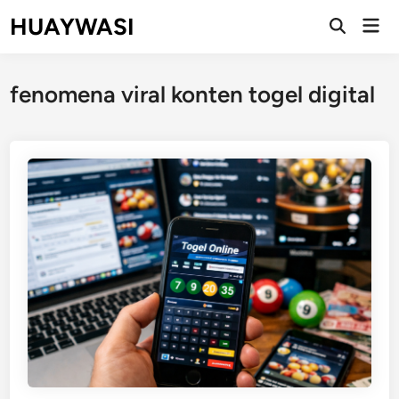
Skip
HUAYWASI
Mai
to
Open
Men
Search
content
fenomena viral konten togel digital