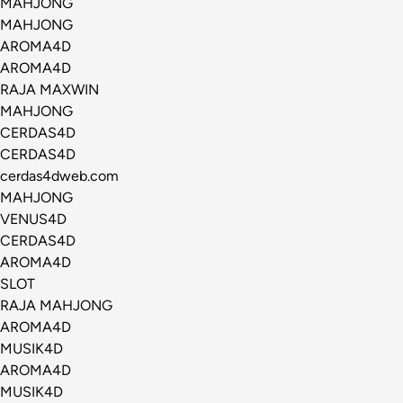
MAHJONG
MAHJONG
AROMA4D
AROMA4D
RAJA MAXWIN
MAHJONG
CERDAS4D
CERDAS4D
cerdas4dweb.com
MAHJONG
VENUS4D
CERDAS4D
AROMA4D
SLOT
RAJA MAHJONG
AROMA4D
MUSIK4D
AROMA4D
MUSIK4D