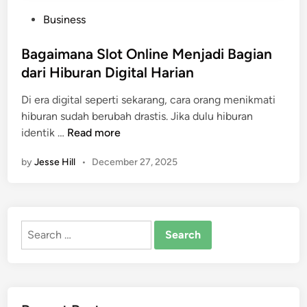
P
Business
o
s
Bagaimana Slot Online Menjadi Bagian
t
dari Hiburan Digital Harian
e
Di era digital seperti sekarang, cara orang menikmati
d
hiburan sudah berubah drastis. Jika dulu hiburan
i
B
identik …
Read more
n
a
by
Jesse Hill
•
December 27, 2025
g
a
i
m
Search
a
for:
n
a
S
l