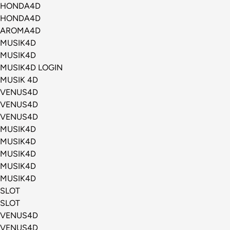
HONDA4D
HONDA4D
AROMA4D
MUSIK4D
MUSIK4D
MUSIK4D LOGIN
MUSIK 4D
VENUS4D
VENUS4D
VENUS4D
MUSIK4D
MUSIK4D
MUSIK4D
MUSIK4D
MUSIK4D
SLOT
SLOT
VENUS4D
VENUS4D