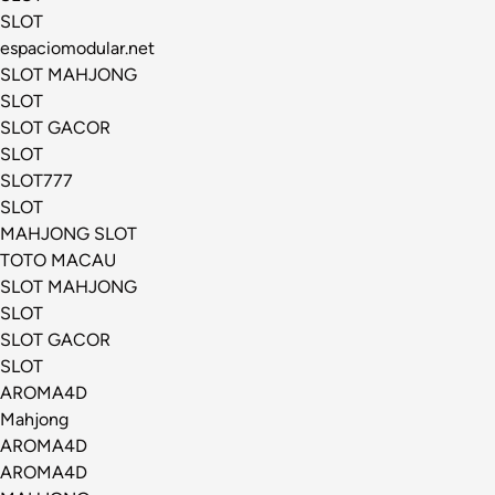
SLOT
espaciomodular.net
SLOT MAHJONG
SLOT
SLOT GACOR
SLOT
SLOT777
SLOT
MAHJONG SLOT
TOTO MACAU
SLOT MAHJONG
SLOT
SLOT GACOR
SLOT
AROMA4D
Mahjong
AROMA4D
AROMA4D