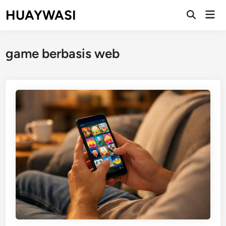
Skip
HUAYWASI
Mai
to
Open
Men
Search
content
game berbasis web