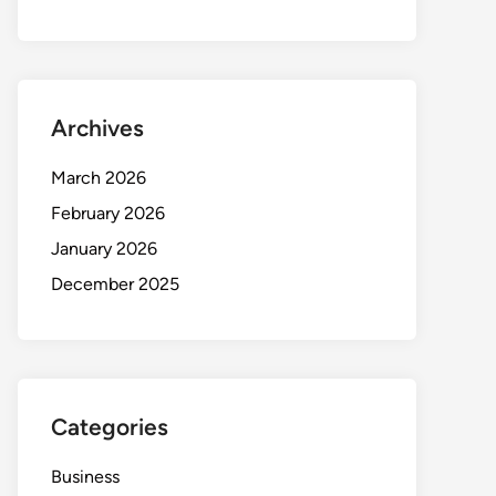
Archives
March 2026
February 2026
January 2026
December 2025
Categories
Business