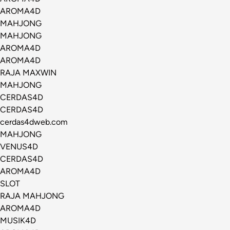
AROMA4D
MAHJONG
MAHJONG
AROMA4D
AROMA4D
RAJA MAXWIN
MAHJONG
CERDAS4D
CERDAS4D
cerdas4dweb.com
MAHJONG
VENUS4D
CERDAS4D
AROMA4D
SLOT
RAJA MAHJONG
AROMA4D
MUSIK4D