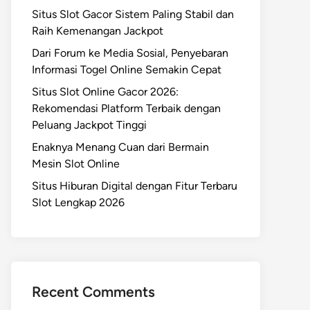
Situs Slot Gacor Sistem Paling Stabil dan
Raih Kemenangan Jackpot
Dari Forum ke Media Sosial, Penyebaran
Informasi Togel Online Semakin Cepat
Situs Slot Online Gacor 2026:
Rekomendasi Platform Terbaik dengan
Peluang Jackpot Tinggi
Enaknya Menang Cuan dari Bermain
Mesin Slot Online
Situs Hiburan Digital dengan Fitur Terbaru
Slot Lengkap 2026
Recent Comments