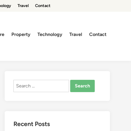
nology
Travel
Contact
re
Property
Technology
Travel
Contact
Search
for:
Recent Posts