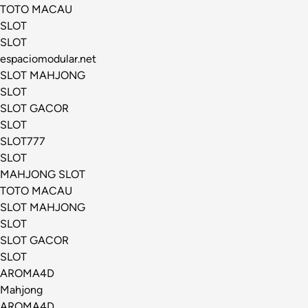
TOTO MACAU
SLOT
SLOT
espaciomodular.net
SLOT MAHJONG
SLOT
SLOT GACOR
SLOT
SLOT777
SLOT
MAHJONG SLOT
TOTO MACAU
SLOT MAHJONG
SLOT
SLOT GACOR
SLOT
AROMA4D
Mahjong
AROMA4D