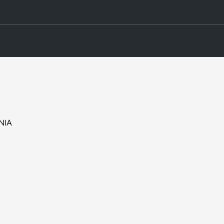
s
i
o
n
a
l
?
NIA