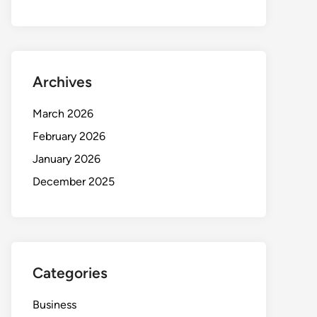
Archives
March 2026
February 2026
January 2026
December 2025
Categories
Business