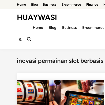
Skip
Home
Blog
Business
E-commerce
Finance
to
content
HUAYWASI
Home
Blog
Business
E-commerce
Switch
Open
to
Search
dark
mode
inovasi permainan slot berbasis 