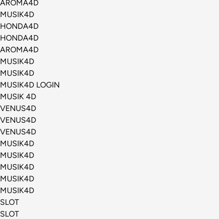
AROMA4D
MUSIK4D
HONDA4D
HONDA4D
AROMA4D
MUSIK4D
MUSIK4D
MUSIK4D LOGIN
MUSIK 4D
VENUS4D
VENUS4D
VENUS4D
MUSIK4D
MUSIK4D
MUSIK4D
MUSIK4D
MUSIK4D
SLOT
SLOT