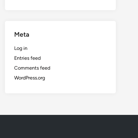
Meta
Log in
Entries feed
Comments feed
WordPress.org