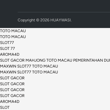
Copyright © 2026
HUAYWASI
.
TOTO MACAU
TOTO MACAU
SLOT77
SLOT 77
AROMA4D
SLOT GACOR MAHJONG TOTO MACAU PEMERINTAHAN DU
MAXWIN SLOT77 TOTO MACAU
MAXWIN SLOT77 TOTO MACAU
SLOT GACOR
SLOT GACOR
SLOT GACOR
SLOT GACOR
AROMA4D
SLOT