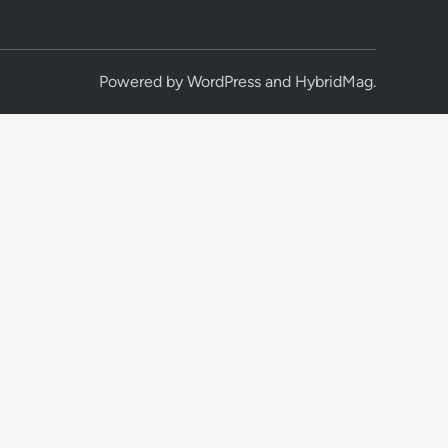
Powered by
WordPress
and
HybridMag
.