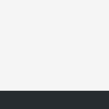
g
i
t
a
l
S
a
a
t
I
n
i