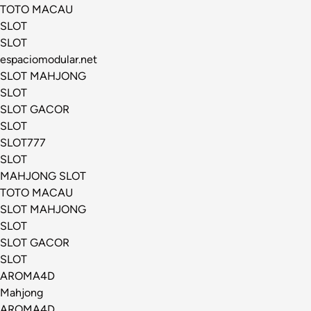
TOTO MACAU
SLOT
SLOT
espaciomodular.net
SLOT MAHJONG
SLOT
SLOT GACOR
SLOT
SLOT777
SLOT
MAHJONG SLOT
TOTO MACAU
SLOT MAHJONG
SLOT
SLOT GACOR
SLOT
AROMA4D
Mahjong
AROMA4D