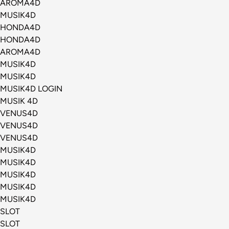
AROMA4D
MUSIK4D
HONDA4D
HONDA4D
AROMA4D
MUSIK4D
MUSIK4D
MUSIK4D LOGIN
MUSIK 4D
VENUS4D
VENUS4D
VENUS4D
MUSIK4D
MUSIK4D
MUSIK4D
MUSIK4D
MUSIK4D
SLOT
SLOT