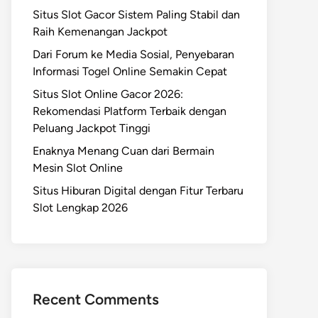
Situs Slot Gacor Sistem Paling Stabil dan
Raih Kemenangan Jackpot
Dari Forum ke Media Sosial, Penyebaran
Informasi Togel Online Semakin Cepat
Situs Slot Online Gacor 2026:
Rekomendasi Platform Terbaik dengan
Peluang Jackpot Tinggi
Enaknya Menang Cuan dari Bermain
Mesin Slot Online
Situs Hiburan Digital dengan Fitur Terbaru
Slot Lengkap 2026
Recent Comments