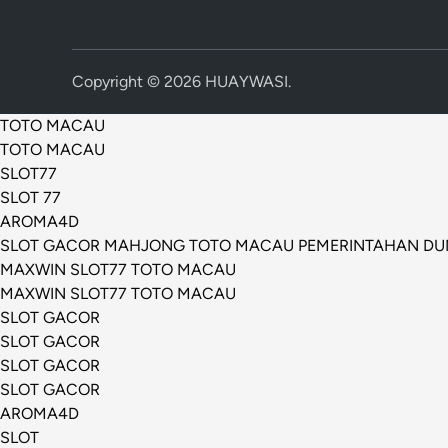
Copyright © 2026
HUAYWASI
.
TOTO MACAU
TOTO MACAU
SLOT77
SLOT 77
AROMA4D
SLOT GACOR MAHJONG TOTO MACAU PEMERINTAHAN DU
MAXWIN SLOT77 TOTO MACAU
MAXWIN SLOT77 TOTO MACAU
SLOT GACOR
SLOT GACOR
SLOT GACOR
SLOT GACOR
AROMA4D
SLOT