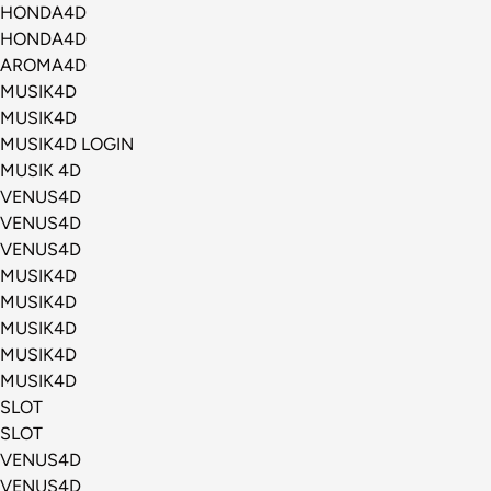
HONDA4D
HONDA4D
AROMA4D
MUSIK4D
MUSIK4D
MUSIK4D LOGIN
MUSIK 4D
VENUS4D
VENUS4D
VENUS4D
MUSIK4D
MUSIK4D
MUSIK4D
MUSIK4D
MUSIK4D
SLOT
SLOT
VENUS4D
VENUS4D