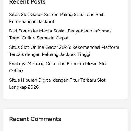
Recent Posts
n
g
Situs Slot Gacor Sistem Paling Stabil dan Raih
S
Kemenangan Jackpot
l
o
Dari Forum ke Media Sosial, Penyebaran Informasi
t
Togel Online Semakin Cepat
d
Situs Slot Online Gacor 2026: Rekomendasi Platform
i
Terbaik dengan Peluang Jackpot Tinggi
I
Enaknya Menang Cuan dari Bermain Mesin Slot
n
Online
d
o
Situs Hiburan Digital dengan Fitur Terbaru Slot
n
Lengkap 2026
e
s
i
a
Recent Comments
:
D