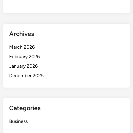
u
r
T
e
r
Archives
b
a
March 2026
r
February 2026
u
S
January 2026
l
December 2025
o
t
L
e
Categories
n
g
Business
k
a