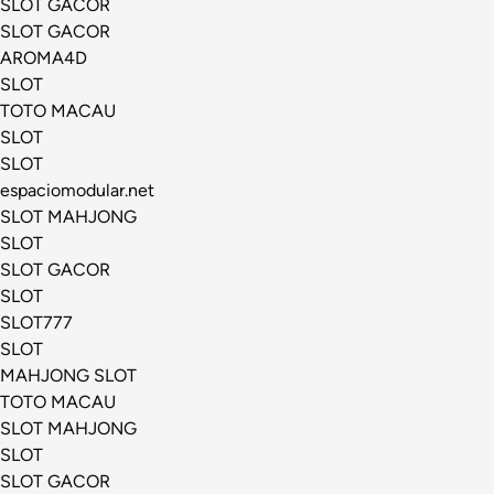
SLOT GACOR
SLOT GACOR
AROMA4D
SLOT
TOTO MACAU
SLOT
SLOT
espaciomodular.net
SLOT MAHJONG
SLOT
SLOT GACOR
SLOT
SLOT777
SLOT
MAHJONG SLOT
TOTO MACAU
SLOT MAHJONG
SLOT
SLOT GACOR