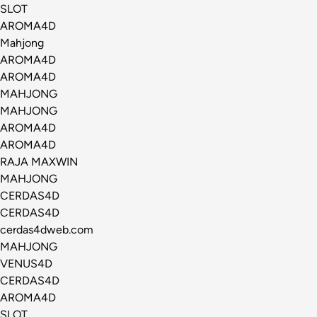
SLOT
AROMA4D
Mahjong
AROMA4D
AROMA4D
MAHJONG
MAHJONG
AROMA4D
AROMA4D
RAJA MAXWIN
MAHJONG
CERDAS4D
CERDAS4D
cerdas4dweb.com
MAHJONG
VENUS4D
CERDAS4D
AROMA4D
SLOT