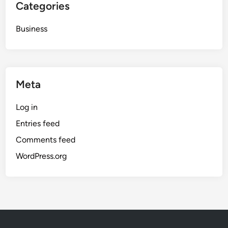
Categories
n
o
Business
y
a
n
g
B
Meta
i
k
Log in
i
Entries feed
n
T
Comments feed
e
WordPress.org
g
a
n
g