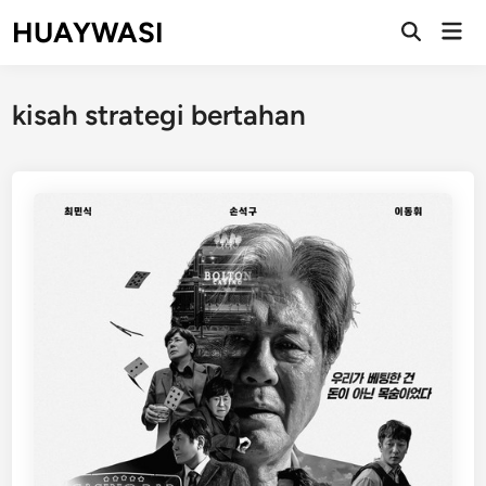
Skip
HUAYWASI
Mai
to
Open
Men
Search
content
kisah strategi bertahan