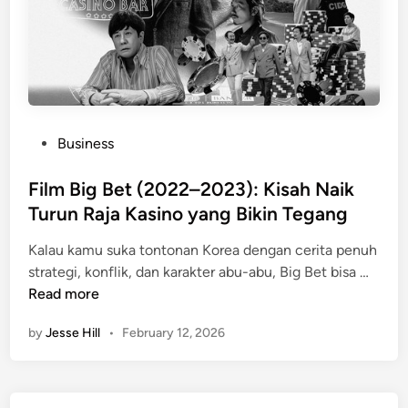
P
Business
o
s
Film Big Bet (2022–2023): Kisah Naik
t
Turun Raja Kasino yang Bikin Tegang
e
Kalau kamu suka tontonan Korea dengan cerita penuh
d
F
strategi, konflik, dan karakter abu-abu, Big Bet bisa …
i
i
Read more
n
l
by
Jesse Hill
•
February 12, 2026
m
B
i
g