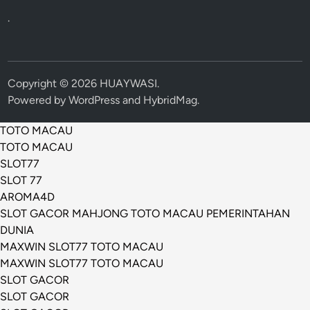
.
Copyright © 2026
HUAYWASI
.
Powered by
WordPress
and
HybridMag
.
TOTO MACAU
TOTO MACAU
SLOT77
SLOT 77
AROMA4D
SLOT GACOR MAHJONG TOTO MACAU PEMERINTAHAN
DUNIA
MAXWIN SLOT77 TOTO MACAU
MAXWIN SLOT77 TOTO MACAU
SLOT GACOR
SLOT GACOR