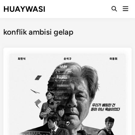
Skip
HUAYWASI
Mai
to
Open
Men
Search
content
konflik ambisi gelap