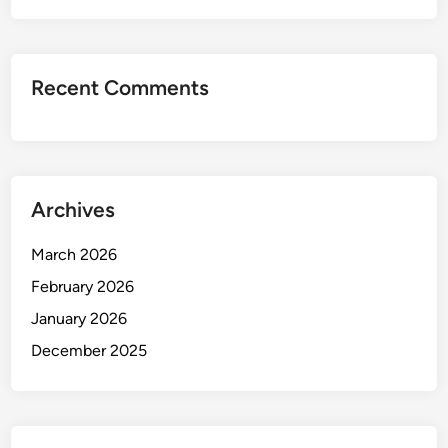
a
h
N
a
Recent Comments
i
k
T
u
r
Archives
u
n
March 2026
R
February 2026
a
j
January 2026
a
December 2025
K
a
s
i