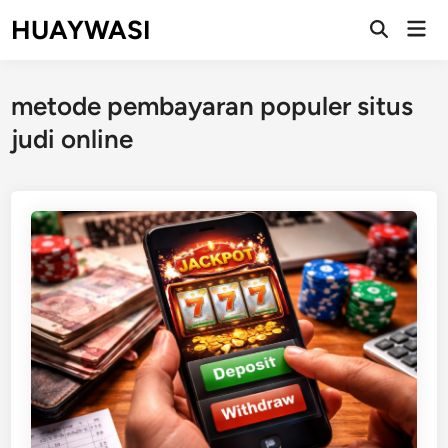
Skip
HUAYWASI
Mai
to
Open
Men
Search
content
metode pembayaran populer situs
judi online