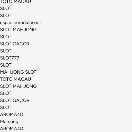
TOTO MACAU
SLOT
SLOT
espaciomodular.net
SLOT MAHJONG
SLOT
SLOT GACOR
SLOT
SLOT777
SLOT
MAHJONG SLOT
TOTO MACAU
SLOT MAHJONG
SLOT
SLOT GACOR
SLOT
AROMA4D
Mahjong
AROMA4D