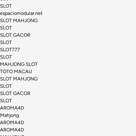
SLOT
espaciomodular.net
SLOT MAHJONG
SLOT
SLOT GACOR
SLOT
SLOT777
SLOT
MAHJONG SLOT
TOTO MACAU
SLOT MAHJONG
SLOT
SLOT GACOR
SLOT
AROMA4D
Mahjong
AROMA4D
AROMA4D