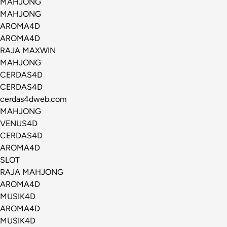
MAHJONG
MAHJONG
AROMA4D
AROMA4D
RAJA MAXWIN
MAHJONG
CERDAS4D
CERDAS4D
cerdas4dweb.com
MAHJONG
VENUS4D
CERDAS4D
AROMA4D
SLOT
RAJA MAHJONG
AROMA4D
MUSIK4D
AROMA4D
MUSIK4D