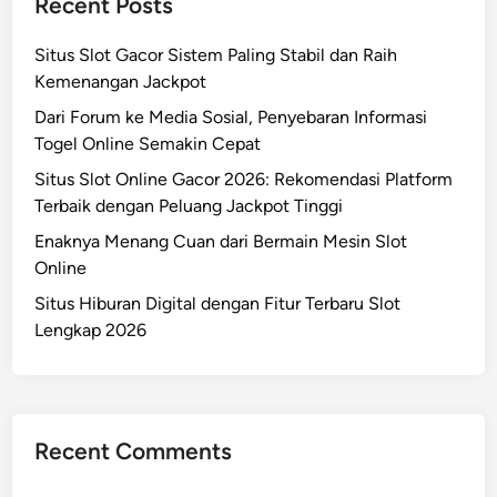
Recent Posts
n
g
Situs Slot Gacor Sistem Paling Stabil dan Raih
S
Kemenangan Jackpot
l
o
Dari Forum ke Media Sosial, Penyebaran Informasi
t
Togel Online Semakin Cepat
d
Situs Slot Online Gacor 2026: Rekomendasi Platform
i
Terbaik dengan Peluang Jackpot Tinggi
I
Enaknya Menang Cuan dari Bermain Mesin Slot
n
Online
d
o
Situs Hiburan Digital dengan Fitur Terbaru Slot
n
Lengkap 2026
e
s
i
a
Recent Comments
:
D