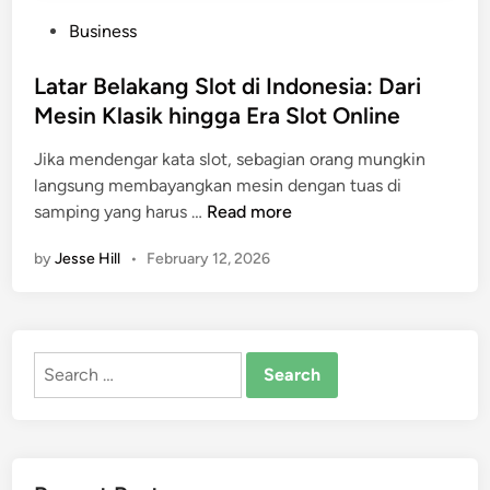
P
Business
o
s
Latar Belakang Slot di Indonesia: Dari
t
Mesin Klasik hingga Era Slot Online
e
Jika mendengar kata slot, sebagian orang mungkin
d
langsung membayangkan mesin dengan tuas di
i
L
samping yang harus …
Read more
n
a
by
Jesse Hill
•
February 12, 2026
t
a
r
B
Search
e
for:
l
a
k
a