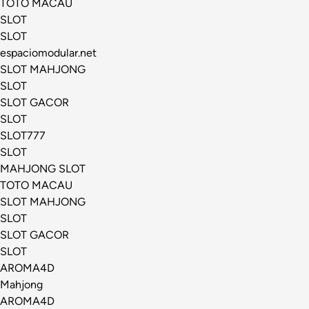
TOTO MACAU
SLOT
SLOT
espaciomodular.net
SLOT MAHJONG
SLOT
SLOT GACOR
SLOT
SLOT777
SLOT
MAHJONG SLOT
TOTO MACAU
SLOT MAHJONG
SLOT
SLOT GACOR
SLOT
AROMA4D
Mahjong
AROMA4D