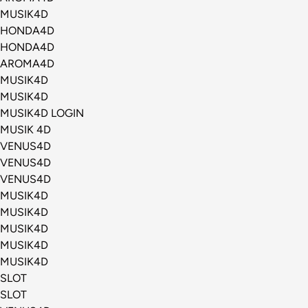
MUSIK4D
HONDA4D
HONDA4D
AROMA4D
MUSIK4D
MUSIK4D
MUSIK4D LOGIN
MUSIK 4D
VENUS4D
VENUS4D
VENUS4D
MUSIK4D
MUSIK4D
MUSIK4D
MUSIK4D
MUSIK4D
SLOT
SLOT