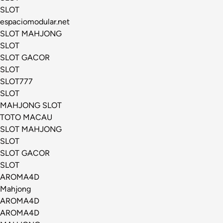
SLOT
espaciomodular.net
SLOT MAHJONG
SLOT
SLOT GACOR
SLOT
SLOT777
SLOT
MAHJONG SLOT
TOTO MACAU
SLOT MAHJONG
SLOT
SLOT GACOR
SLOT
AROMA4D
Mahjong
AROMA4D
AROMA4D