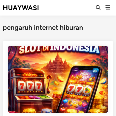
Skip
HUAYWASI
Mai
to
Open
Men
Search
content
pengaruh internet hiburan