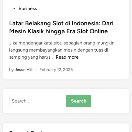
P
Business
o
s
Latar Belakang Slot di Indonesia: Dari
t
Mesin Klasik hingga Era Slot Online
e
Jika mendengar kata slot, sebagian orang mungkin
d
langsung membayangkan mesin dengan tuas di
i
L
samping yang harus …
Read more
n
a
by
Jesse Hill
•
February 12, 2026
t
a
r
B
Search
e
for:
l
a
k
a