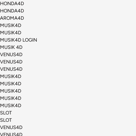
HONDA4D
HONDA4D
AROMA4D
MUSIK4D
MUSIK4D
MUSIK4D LOGIN
MUSIK 4D
VENUS4D
VENUS4D
VENUS4D
MUSIK4D
MUSIK4D
MUSIK4D
MUSIK4D
MUSIK4D
SLOT
SLOT
VENUS4D
VENUS4D