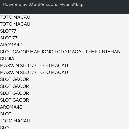
Powered by
WordPress
and
HybridMag
.
TOTO MACAU
TOTO MACAU
SLOT77
SLOT 77
AROMA4D
SLOT GACOR MAHJONG TOTO MACAU PEMERINTAHAN
DUNIA
MAXWIN SLOT77 TOTO MACAU
MAXWIN SLOT77 TOTO MACAU
SLOT GACOR
SLOT GACOR
SLOT GACOR
SLOT GACOR
AROMA4D
SLOT
TOTO MACAU
SLOT