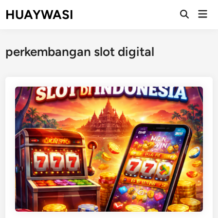
Skip
HUAYWASI
Mai
to
Open
Men
Search
content
perkembangan slot digital