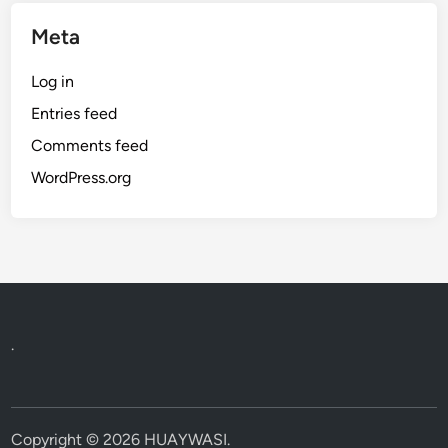
g
a
Meta
E
r
Log in
a
Entries feed
S
l
Comments feed
o
WordPress.org
t
O
n
l
i
n
e
.
Copyright © 2026
HUAYWASI
.