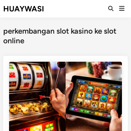
Skip
HUAYWASI
Mai
to
Open
Men
Search
content
perkembangan slot kasino ke slot
online