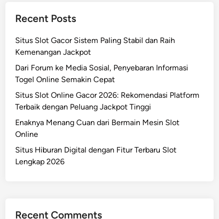
n
Recent Posts
S
l
Situs Slot Gacor Sistem Paling Stabil dan Raih
o
Kemenangan Jackpot
t
O
Dari Forum ke Media Sosial, Penyebaran Informasi
n
Togel Online Semakin Cepat
l
Situs Slot Online Gacor 2026: Rekomendasi Platform
i
Terbaik dengan Peluang Jackpot Tinggi
n
Enaknya Menang Cuan dari Bermain Mesin Slot
e
Online
M
o
Situs Hiburan Digital dengan Fitur Terbaru Slot
d
Lengkap 2026
e
r
n
D
Recent Comments