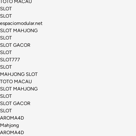
TOTO MACAU
SLOT
SLOT
espaciomodular.net
SLOT MAHJONG
SLOT
SLOT GACOR
SLOT
SLOT777
SLOT
MAHJONG SLOT
TOTO MACAU
SLOT MAHJONG
SLOT
SLOT GACOR
SLOT
AROMA4D
Mahjong
AROMA4D