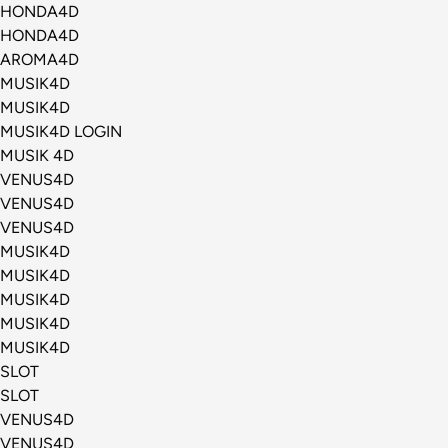
HONDA4D
HONDA4D
AROMA4D
MUSIK4D
MUSIK4D
MUSIK4D LOGIN
MUSIK 4D
VENUS4D
VENUS4D
VENUS4D
MUSIK4D
MUSIK4D
MUSIK4D
MUSIK4D
MUSIK4D
SLOT
SLOT
VENUS4D
VENUS4D