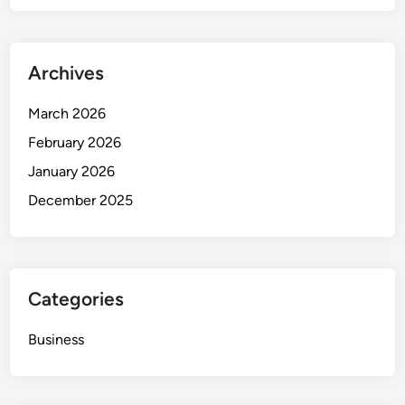
a
r
i
Archives
M
e
March 2026
s
February 2026
i
n
January 2026
K
December 2025
l
a
s
i
Categories
k
h
Business
i
n
g