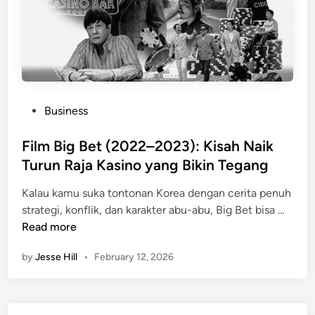
P
Business
o
s
Film Big Bet (2022–2023): Kisah Naik
t
Turun Raja Kasino yang Bikin Tegang
e
Kalau kamu suka tontonan Korea dengan cerita penuh
d
F
strategi, konflik, dan karakter abu-abu, Big Bet bisa …
i
i
Read more
n
l
by
Jesse Hill
•
February 12, 2026
m
B
i
g