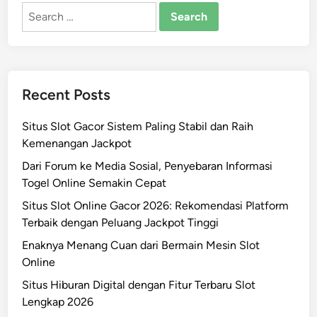
Search
B
for:
e
t
(
2
Recent Posts
0
2
Situs Slot Gacor Sistem Paling Stabil dan Raih
2
Kemenangan Jackpot
–
2
Dari Forum ke Media Sosial, Penyebaran Informasi
0
Togel Online Semakin Cepat
2
Situs Slot Online Gacor 2026: Rekomendasi Platform
3
Terbaik dengan Peluang Jackpot Tinggi
)
Enaknya Menang Cuan dari Bermain Mesin Slot
:
Online
K
i
Situs Hiburan Digital dengan Fitur Terbaru Slot
s
Lengkap 2026