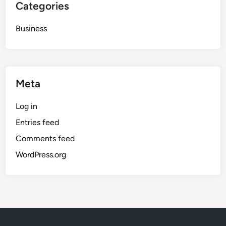
Categories
n
o
Business
y
a
n
g
B
Meta
i
k
Log in
i
Entries feed
n
T
Comments feed
e
WordPress.org
g
a
n
g