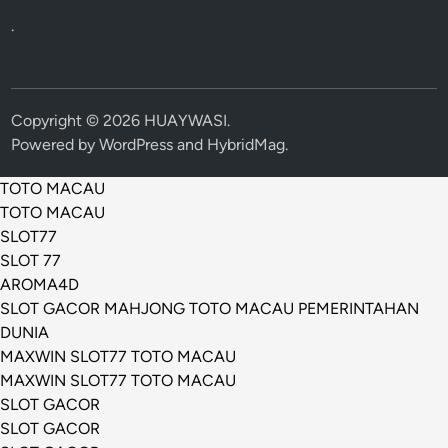
.
Copyright © 2026
HUAYWASI
.
Powered by
WordPress
and
HybridMag
.
TOTO MACAU
TOTO MACAU
SLOT77
SLOT 77
AROMA4D
SLOT GACOR MAHJONG TOTO MACAU PEMERINTAHAN
DUNIA
MAXWIN SLOT77 TOTO MACAU
MAXWIN SLOT77 TOTO MACAU
SLOT GACOR
SLOT GACOR