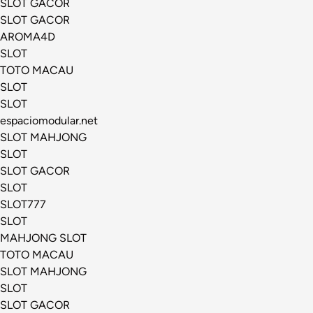
SLOT GACOR
SLOT GACOR
AROMA4D
SLOT
TOTO MACAU
SLOT
SLOT
espaciomodular.net
SLOT MAHJONG
SLOT
SLOT GACOR
SLOT
SLOT777
SLOT
MAHJONG SLOT
TOTO MACAU
SLOT MAHJONG
SLOT
SLOT GACOR