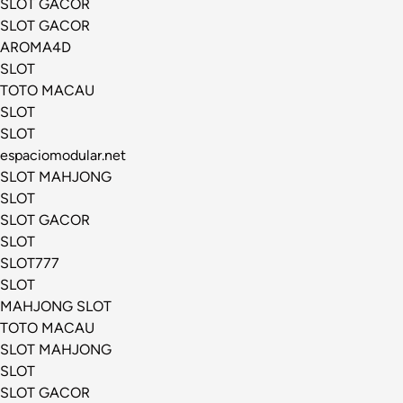
SLOT GACOR
SLOT GACOR
AROMA4D
SLOT
TOTO MACAU
SLOT
SLOT
espaciomodular.net
SLOT MAHJONG
SLOT
SLOT GACOR
SLOT
SLOT777
SLOT
MAHJONG SLOT
TOTO MACAU
SLOT MAHJONG
SLOT
SLOT GACOR