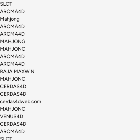
SLOT
AROMA4D
Mahjong
AROMA4D
AROMA4D
MAHJONG
MAHJONG
AROMA4D
AROMA4D
RAJA MAXWIN
MAHJONG
CERDAS4D
CERDAS4D
cerdas4dweb.com
MAHJONG
VENUS4D
CERDAS4D
AROMA4D
SLOT