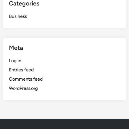
Categories
n
o
Business
y
a
n
g
B
Meta
i
k
Log in
i
Entries feed
n
T
Comments feed
e
WordPress.org
g
a
n
g