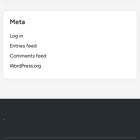
p
2
0
Meta
2
6
Log in
Entries feed
Comments feed
WordPress.org
.