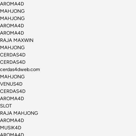
AROMA4D
MAHJONG
MAHJONG
AROMA4D
AROMA4D
RAJA MAXWIN
MAHJONG
CERDAS4D
CERDAS4D
cerdas4dweb.com
MAHJONG
VENUS4D
CERDAS4D
AROMA4D
SLOT
RAJA MAHJONG
AROMA4D
MUSIK4D
AROMA4D