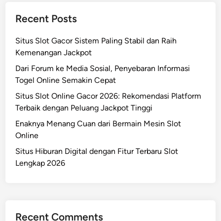
a
Recent Posts
n
D
Situs Slot Gacor Sistem Paling Stabil dan Raih
i
Kemenangan Jackpot
g
i
Dari Forum ke Media Sosial, Penyebaran Informasi
t
Togel Online Semakin Cepat
a
Situs Slot Online Gacor 2026: Rekomendasi Platform
l
Terbaik dengan Peluang Jackpot Tinggi
d
Enaknya Menang Cuan dari Bermain Mesin Slot
e
Online
n
g
Situs Hiburan Digital dengan Fitur Terbaru Slot
a
Lengkap 2026
n
F
i
t
Recent Comments