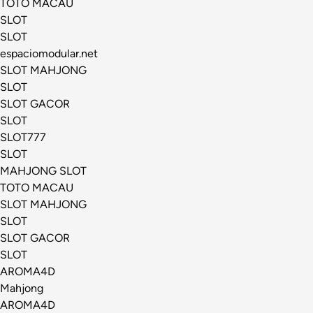
TOTO MACAU
SLOT
SLOT
espaciomodular.net
SLOT MAHJONG
SLOT
SLOT GACOR
SLOT
SLOT777
SLOT
MAHJONG SLOT
TOTO MACAU
SLOT MAHJONG
SLOT
SLOT GACOR
SLOT
AROMA4D
Mahjong
AROMA4D