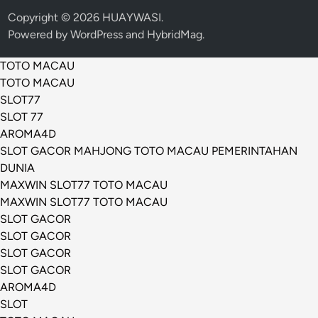
Copyright © 2026
HUAYWASI
.
Powered by
WordPress
and
HybridMag
.
TOTO MACAU
TOTO MACAU
SLOT77
SLOT 77
AROMA4D
SLOT GACOR MAHJONG TOTO MACAU PEMERINTAHAN
DUNIA
MAXWIN SLOT77 TOTO MACAU
MAXWIN SLOT77 TOTO MACAU
SLOT GACOR
SLOT GACOR
SLOT GACOR
SLOT GACOR
AROMA4D
SLOT