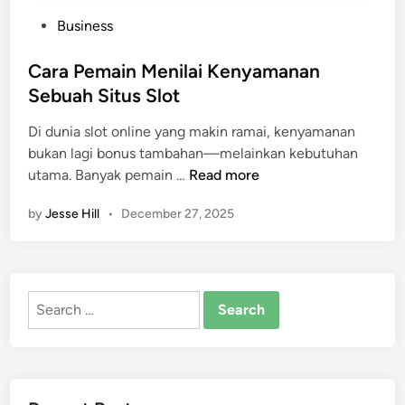
P
Business
o
s
Cara Pemain Menilai Kenyamanan
t
Sebuah Situs Slot
e
Di dunia slot online yang makin ramai, kenyamanan
d
bukan lagi bonus tambahan—melainkan kebutuhan
i
C
utama. Banyak pemain …
Read more
n
a
by
Jesse Hill
•
December 27, 2025
r
a
P
e
Search
m
for:
a
i
n
M