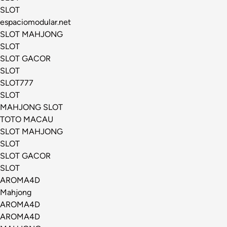
SLOT
espaciomodular.net
SLOT MAHJONG
SLOT
SLOT GACOR
SLOT
SLOT777
SLOT
MAHJONG SLOT
TOTO MACAU
SLOT MAHJONG
SLOT
SLOT GACOR
SLOT
AROMA4D
Mahjong
AROMA4D
AROMA4D