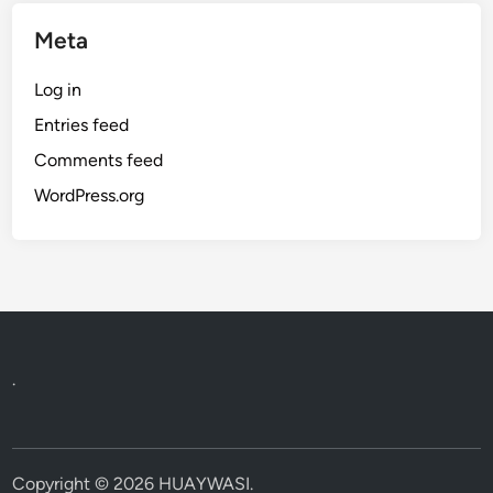
Meta
Log in
Entries feed
Comments feed
WordPress.org
.
Copyright © 2026
HUAYWASI
.