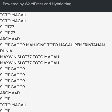
Powered by
WordPress
and
HybridMag
.
TOTO MACAU
TOTO MACAU
SLOT77
SLOT 77
AROMA4D
SLOT GACOR MAHJONG TOTO MACAU PEMERINTAHAN
DUNIA
MAXWIN SLOT77 TOTO MACAU
MAXWIN SLOT77 TOTO MACAU
SLOT GACOR
SLOT GACOR
SLOT GACOR
SLOT GACOR
AROMA4D
SLOT
TOTO MACAU
SLOT