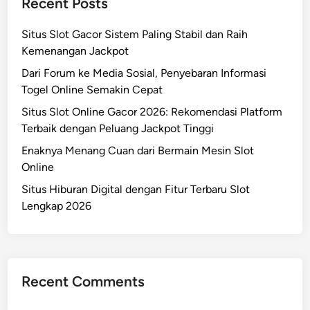
Recent Posts
n
g
Situs Slot Gacor Sistem Paling Stabil dan Raih
C
Kemenangan Jackpot
u
a
Dari Forum ke Media Sosial, Penyebaran Informasi
n
Togel Online Semakin Cepat
d
Situs Slot Online Gacor 2026: Rekomendasi Platform
a
Terbaik dengan Peluang Jackpot Tinggi
r
Enaknya Menang Cuan dari Bermain Mesin Slot
i
Online
B
e
Situs Hiburan Digital dengan Fitur Terbaru Slot
r
Lengkap 2026
m
a
i
n
Recent Comments
M
e