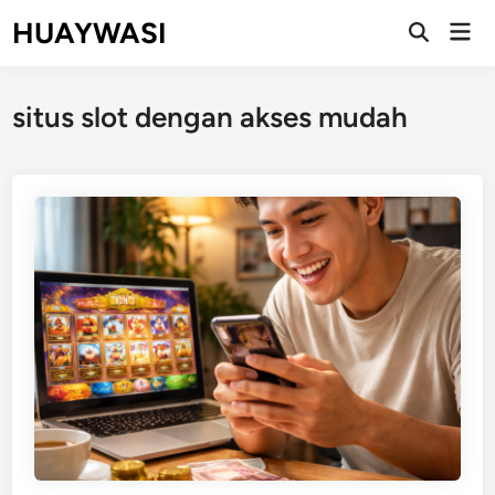
Skip
HUAYWASI
Mai
to
Open
Men
Search
content
situs slot dengan akses mudah