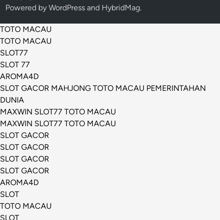
Powered by
WordPress
and
HybridMag
.
TOTO MACAU
TOTO MACAU
SLOT77
SLOT 77
AROMA4D
SLOT GACOR MAHJONG TOTO MACAU PEMERINTAHAN
DUNIA
MAXWIN SLOT77 TOTO MACAU
MAXWIN SLOT77 TOTO MACAU
SLOT GACOR
SLOT GACOR
SLOT GACOR
SLOT GACOR
AROMA4D
SLOT
TOTO MACAU
SLOT