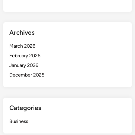
e
n
d
a
Archives
s
i
March 2026
P
February 2026
l
a
January 2026
t
December 2025
f
o
r
m
Categories
T
e
Business
r
b