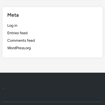
a
i
k
Meta
d
e
Log in
n
Entries feed
g
a
Comments feed
n
WordPress.org
P
e
l
u
a
n
g
.
J
a
c