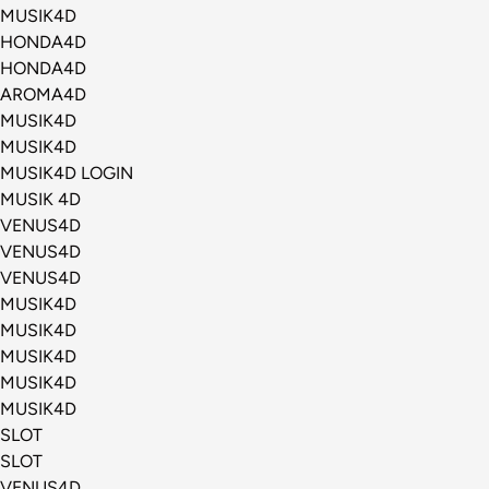
MUSIK4D
HONDA4D
HONDA4D
AROMA4D
MUSIK4D
MUSIK4D
MUSIK4D LOGIN
MUSIK 4D
VENUS4D
VENUS4D
VENUS4D
MUSIK4D
MUSIK4D
MUSIK4D
MUSIK4D
MUSIK4D
SLOT
SLOT
VENUS4D