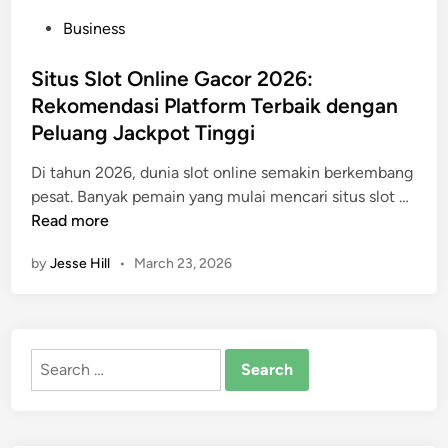
P
Business
o
s
Situs Slot Online Gacor 2026:
t
Rekomendasi Platform Terbaik dengan
e
Peluang Jackpot Tinggi
d
i
Di tahun 2026, dunia slot online semakin berkembang
n
S
pesat. Banyak pemain yang mulai mencari situs slot …
i
Read more
t
by
Jesse Hill
•
March 23, 2026
u
s
S
l
Search
o
for:
t
O
n