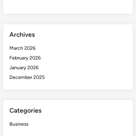
u
r
T
e
r
Archives
b
a
March 2026
r
February 2026
u
S
January 2026
l
December 2025
o
t
L
e
Categories
n
g
Business
k
a