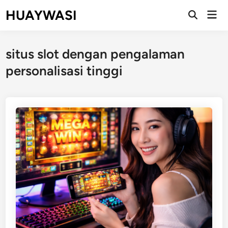
Skip
HUAYWASI
Mai
to
Open
Men
Search
content
situs slot dengan pengalaman
personalisasi tinggi