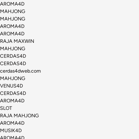
AROMA4D
MAHJONG
MAHJONG
AROMA4D
AROMA4D
RAJA MAXWIN
MAHJONG
CERDAS4D
CERDAS4D
cerdas4dweb.com
MAHJONG
VENUS4D
CERDAS4D
AROMA4D
SLOT
RAJA MAHJONG
AROMA4D
MUSIK4D
AROMA4D