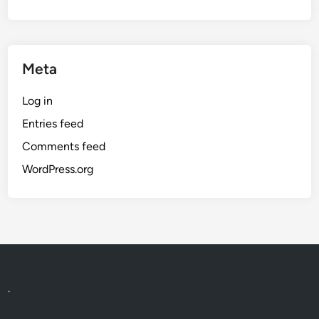
b
a
i
k
Meta
d
e
Log in
n
Entries feed
g
a
Comments feed
n
WordPress.org
P
e
l
u
a
n
g
.
J
a