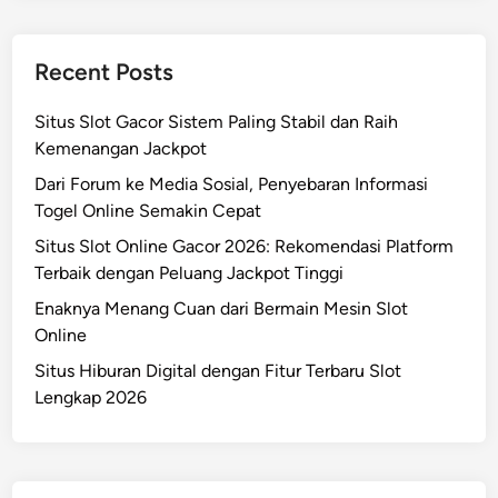
n
l
Recent Posts
i
n
Situs Slot Gacor Sistem Paling Stabil dan Raih
e
Kemenangan Jackpot
G
a
Dari Forum ke Media Sosial, Penyebaran Informasi
c
Togel Online Semakin Cepat
o
Situs Slot Online Gacor 2026: Rekomendasi Platform
r
Terbaik dengan Peluang Jackpot Tinggi
2
Enaknya Menang Cuan dari Bermain Mesin Slot
0
Online
2
6
Situs Hiburan Digital dengan Fitur Terbaru Slot
:
Lengkap 2026
R
e
k