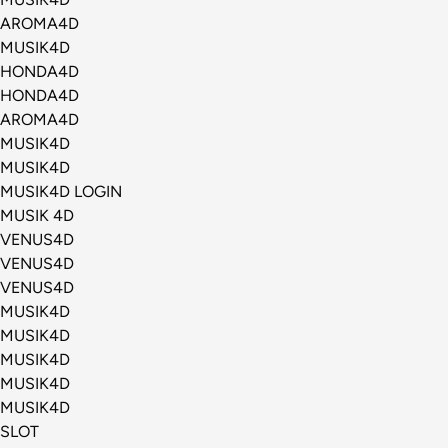
AROMA4D
MUSIK4D
HONDA4D
HONDA4D
AROMA4D
MUSIK4D
MUSIK4D
MUSIK4D LOGIN
MUSIK 4D
VENUS4D
VENUS4D
VENUS4D
MUSIK4D
MUSIK4D
MUSIK4D
MUSIK4D
MUSIK4D
SLOT