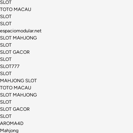
SLOT
TOTO MACAU
SLOT
SLOT
espaciomodular.net
SLOT MAHJONG
SLOT
SLOT GACOR
SLOT
SLOT777
SLOT
MAHJONG SLOT
TOTO MACAU
SLOT MAHJONG
SLOT
SLOT GACOR
SLOT
AROMA4D
Mahjong