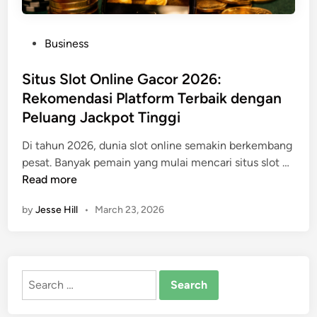
P
Business
o
s
Situs Slot Online Gacor 2026:
t
Rekomendasi Platform Terbaik dengan
e
Peluang Jackpot Tinggi
d
i
Di tahun 2026, dunia slot online semakin berkembang
n
S
pesat. Banyak pemain yang mulai mencari situs slot …
i
Read more
t
by
Jesse Hill
•
March 23, 2026
u
s
S
l
Search
o
for:
t
O