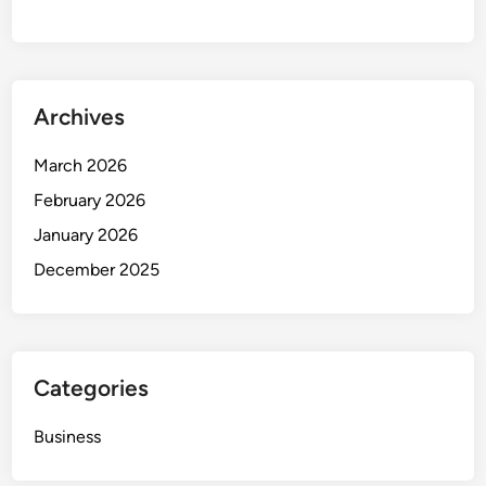
e
n
d
a
Archives
s
i
March 2026
P
February 2026
l
a
January 2026
t
December 2025
f
o
r
m
Categories
T
e
Business
r
b