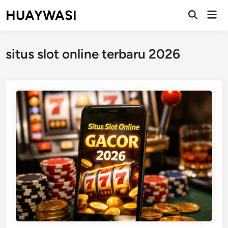
Skip
HUAYWASI
Mai
to
Open
Men
Search
content
situs slot online terbaru 2026