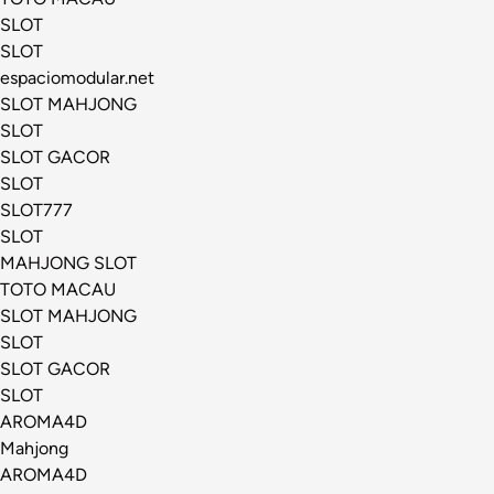
SLOT
SLOT
espaciomodular.net
SLOT MAHJONG
SLOT
SLOT GACOR
SLOT
SLOT777
SLOT
MAHJONG SLOT
TOTO MACAU
SLOT MAHJONG
SLOT
SLOT GACOR
SLOT
AROMA4D
Mahjong
AROMA4D