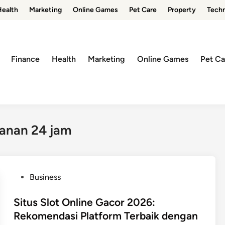
Health
Marketing
Online Games
Pet Care
Property
Tech
Finance
Health
Marketing
Online Games
Pet Ca
yanan 24 jam
P
Business
o
s
Situs Slot Online Gacor 2026:
t
Rekomendasi Platform Terbaik dengan
e