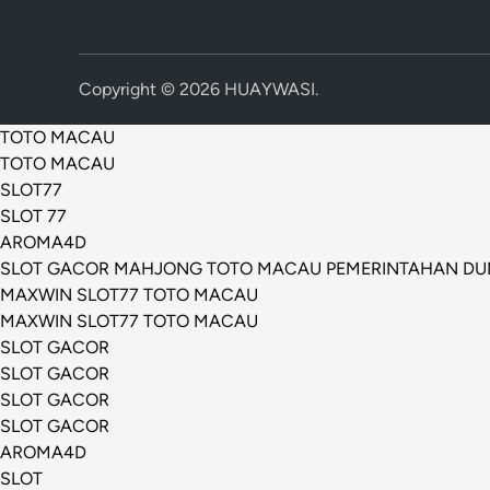
Copyright © 2026
HUAYWASI
.
TOTO MACAU
TOTO MACAU
SLOT77
SLOT 77
AROMA4D
SLOT GACOR MAHJONG TOTO MACAU PEMERINTAHAN DU
MAXWIN SLOT77 TOTO MACAU
MAXWIN SLOT77 TOTO MACAU
SLOT GACOR
SLOT GACOR
SLOT GACOR
SLOT GACOR
AROMA4D
SLOT