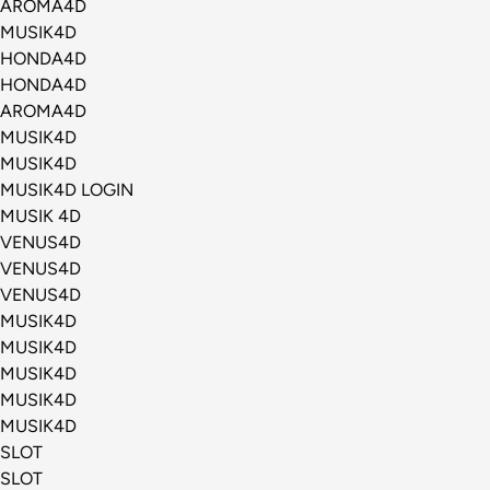
AROMA4D
MUSIK4D
HONDA4D
HONDA4D
AROMA4D
MUSIK4D
MUSIK4D
MUSIK4D LOGIN
MUSIK 4D
VENUS4D
VENUS4D
VENUS4D
MUSIK4D
MUSIK4D
MUSIK4D
MUSIK4D
MUSIK4D
SLOT
SLOT