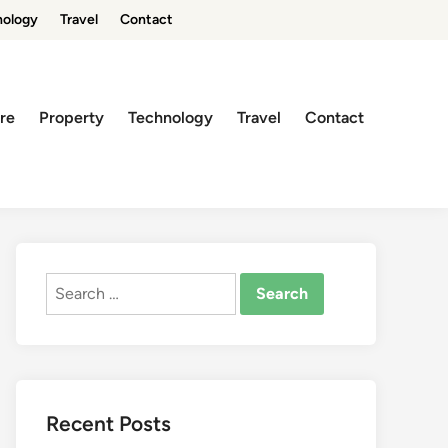
nology
Travel
Contact
re
Property
Technology
Travel
Contact
Search
for:
Recent Posts