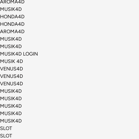
AROMA4D
MUSIK4D
HONDA4D
HONDA4D
AROMA4D
MUSIK4D
MUSIK4D
MUSIK4D LOGIN
MUSIK 4D
VENUS4D
VENUS4D
VENUS4D
MUSIK4D
MUSIK4D
MUSIK4D
MUSIK4D
MUSIK4D
SLOT
SLOT