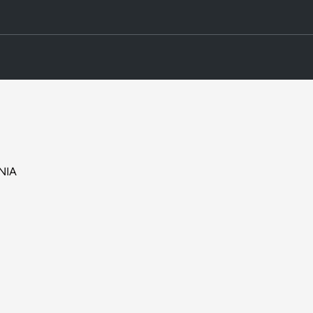
n
g
a
n
P
e
l
u
a
n
NIA
g
J
a
c
k
p
o
t