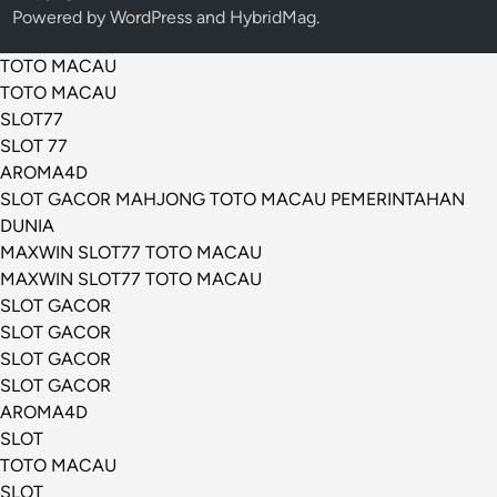
Powered by
WordPress
and
HybridMag
.
TOTO MACAU
TOTO MACAU
SLOT77
SLOT 77
AROMA4D
SLOT GACOR MAHJONG TOTO MACAU PEMERINTAHAN
DUNIA
MAXWIN SLOT77 TOTO MACAU
MAXWIN SLOT77 TOTO MACAU
SLOT GACOR
SLOT GACOR
SLOT GACOR
SLOT GACOR
AROMA4D
SLOT
TOTO MACAU
SLOT