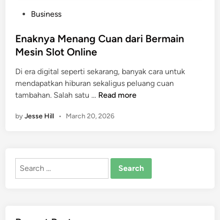
P
Business
o
s
Enaknya Menang Cuan dari Bermain
t
Mesin Slot Online
e
Di era digital seperti sekarang, banyak cara untuk
d
mendapatkan hiburan sekaligus peluang cuan
i
E
tambahan. Salah satu …
Read more
n
n
by
Jesse Hill
•
March 20, 2026
a
k
n
y
Search
a
for:
M
e
n
a