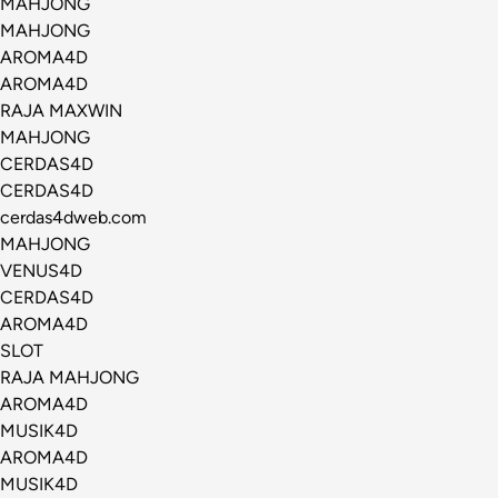
MAHJONG
MAHJONG
AROMA4D
AROMA4D
RAJA MAXWIN
MAHJONG
CERDAS4D
CERDAS4D
cerdas4dweb.com
MAHJONG
VENUS4D
CERDAS4D
AROMA4D
SLOT
RAJA MAHJONG
AROMA4D
MUSIK4D
AROMA4D
MUSIK4D