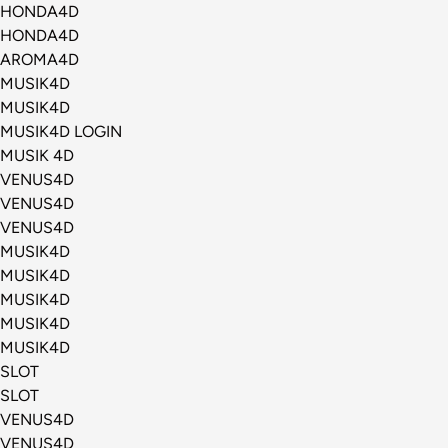
HONDA4D
HONDA4D
AROMA4D
MUSIK4D
MUSIK4D
MUSIK4D LOGIN
MUSIK 4D
VENUS4D
VENUS4D
VENUS4D
MUSIK4D
MUSIK4D
MUSIK4D
MUSIK4D
MUSIK4D
SLOT
SLOT
VENUS4D
VENUS4D