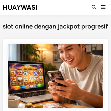
Skip
HUAYWASI
Mai
to
Open
Men
Search
content
slot online dengan jackpot progresif