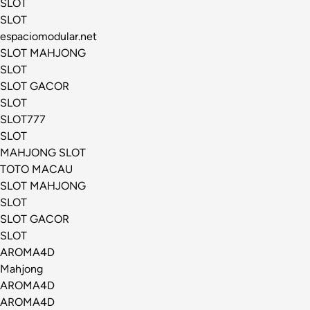
SLOT
SLOT
espaciomodular.net
SLOT MAHJONG
SLOT
SLOT GACOR
SLOT
SLOT777
SLOT
MAHJONG SLOT
TOTO MACAU
SLOT MAHJONG
SLOT
SLOT GACOR
SLOT
AROMA4D
Mahjong
AROMA4D
AROMA4D