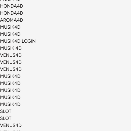
HONDA4D
HONDA4D
AROMA4D
MUSIK4D
MUSIK4D
MUSIK4D LOGIN
MUSIK 4D
VENUS4D
VENUS4D
VENUS4D
MUSIK4D
MUSIK4D
MUSIK4D
MUSIK4D
MUSIK4D
SLOT
SLOT
VENUS4D