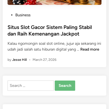
P
Business
o
s
Situs Slot Gacor Sistem Paling Stabil
t
dan Raih Kemenangan Jackpot
e
Kalau ngomongin soal slot online, jujur aja sekarang ini
d
S
udah jadi salah satu hiburan digital yang …
Read more
i
i
n
by
Jesse Hill
•
March 27, 2026
t
u
s
S
Search
l
for:
o
t
G
a