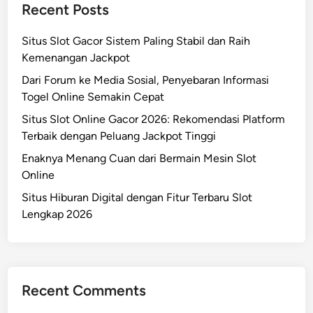
Recent Posts
c
o
Situs Slot Gacor Sistem Paling Stabil dan Raih
r
Kemenangan Jackpot
S
i
Dari Forum ke Media Sosial, Penyebaran Informasi
s
Togel Online Semakin Cepat
t
Situs Slot Online Gacor 2026: Rekomendasi Platform
e
Terbaik dengan Peluang Jackpot Tinggi
m
Enaknya Menang Cuan dari Bermain Mesin Slot
P
Online
a
l
Situs Hiburan Digital dengan Fitur Terbaru Slot
i
Lengkap 2026
n
g
S
t
Recent Comments
a