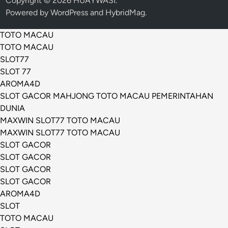
Copyright © 2026
HUAYWASI
.
Powered by
WordPress
and
HybridMag
.
TOTO MACAU
TOTO MACAU
SLOT77
SLOT 77
AROMA4D
SLOT GACOR MAHJONG TOTO MACAU PEMERINTAHAN
DUNIA
MAXWIN SLOT77 TOTO MACAU
MAXWIN SLOT77 TOTO MACAU
SLOT GACOR
SLOT GACOR
SLOT GACOR
SLOT GACOR
AROMA4D
SLOT
TOTO MACAU