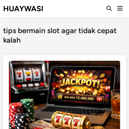
Skip
HUAYWASI
Mai
to
Open
Men
Search
content
tips bermain slot agar tidak cepat
kalah