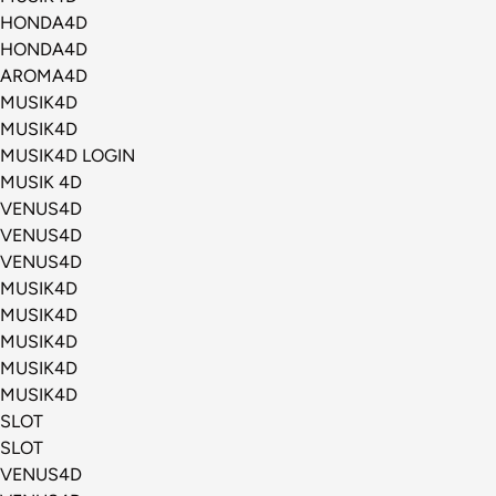
HONDA4D
HONDA4D
AROMA4D
MUSIK4D
MUSIK4D
MUSIK4D LOGIN
MUSIK 4D
VENUS4D
VENUS4D
VENUS4D
MUSIK4D
MUSIK4D
MUSIK4D
MUSIK4D
MUSIK4D
SLOT
SLOT
VENUS4D