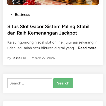
P
Business
o
s
Situs Slot Gacor Sistem Paling Stabil
t
dan Raih Kemenangan Jackpot
e
Kalau ngomongin soal slot online, jujur aja sekarang ini
d
S
udah jadi salah satu hiburan digital yang …
Read more
i
i
n
by
Jesse Hill
•
March 27, 2026
t
u
s
S
Search
l
for:
o
t
G
a