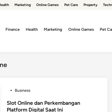
Health
Marketing
Online Games
Pet Care
Property
Tech
Finance
Health
Marketing
Online Games
Pet Ca
ine
P
Business
o
s
Slot Online dan Perkembangan
t
Platform Digital Saat Ini