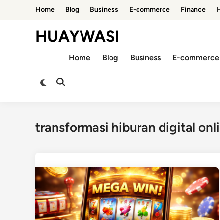
Skip
Home
Blog
Business
E-commerce
Finance
to
content
HUAYWASI
Home
Blog
Business
E-commerce
Switch
Open
to
Search
dark
mode
transformasi hiburan digital onl