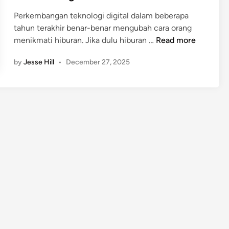
e
Perkembangan teknologi digital dalam beberapa
d
tahun terakhir benar-benar mengubah cara orang
i
S
menikmati hiburan. Jika dulu hiburan …
Read more
n
l
by
Jesse Hill
•
December 27, 2025
o
t
O
n
l
i
n
e
d
a
n
P
e
r