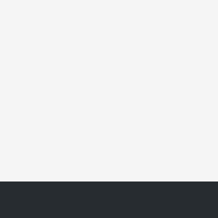
g
i
t
a
l
S
a
a
t
I
n
i