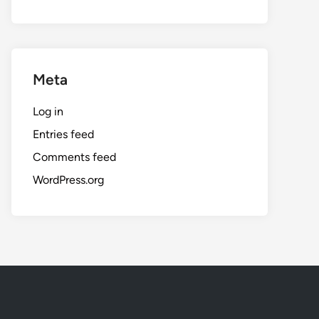
Meta
Log in
Entries feed
Comments feed
WordPress.org