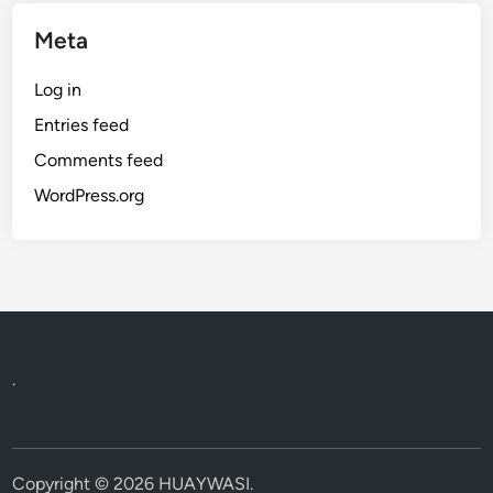
Meta
Log in
Entries feed
Comments feed
WordPress.org
.
Copyright © 2026
HUAYWASI
.