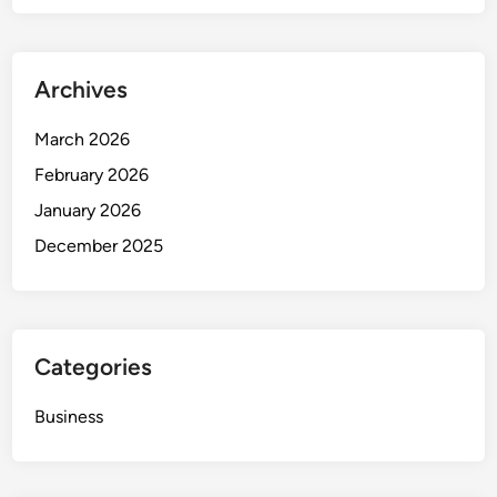
r
a
k
Archives
a
n
March 2026
P
February 2026
e
m
January 2026
a
December 2025
i
n
Categories
Business