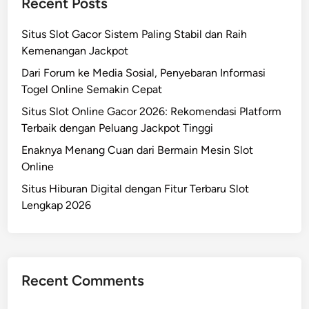
Recent Posts
i
n
Situs Slot Gacor Sistem Paling Stabil dan Raih
e
Kemenangan Jackpot
y
a
Dari Forum ke Media Sosial, Penyebaran Informasi
n
Togel Online Semakin Cepat
g
Situs Slot Online Gacor 2026: Rekomendasi Platform
B
Terbaik dengan Peluang Jackpot Tinggi
a
Enaknya Menang Cuan dari Bermain Mesin Slot
n
Online
y
a
Situs Hiburan Digital dengan Fitur Terbaru Slot
k
Lengkap 2026
D
i
b
i
Recent Comments
c
a