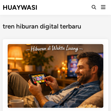
Skip
HUAYWASI
Mai
to
Open
Men
Search
content
tren hiburan digital terbaru