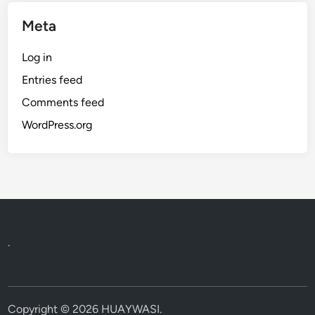
Meta
Log in
Entries feed
Comments feed
WordPress.org
.
Copyright © 2026
HUAYWASI
.