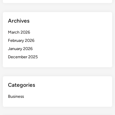
u
r
a
Archives
n
d
March 2026
i
February 2026
W
a
January 2026
k
December 2025
t
u
L
u
Categories
a
n
Business
g