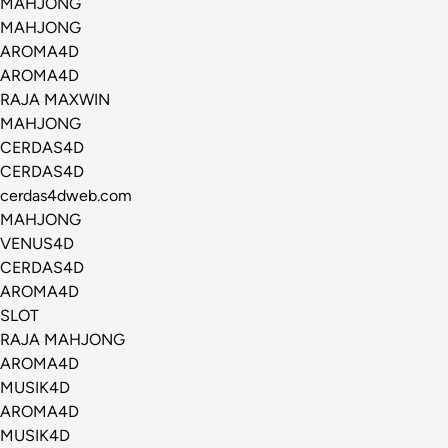
MAHJONG
MAHJONG
AROMA4D
AROMA4D
RAJA MAXWIN
MAHJONG
CERDAS4D
CERDAS4D
cerdas4dweb.com
MAHJONG
VENUS4D
CERDAS4D
AROMA4D
SLOT
RAJA MAHJONG
AROMA4D
MUSIK4D
AROMA4D
MUSIK4D