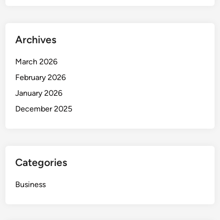
d
a
n
Archives
A
l
March 2026
a
February 2026
s
a
January 2026
n
December 2025
S
l
o
t
Categories
T
e
Business
t
a
p