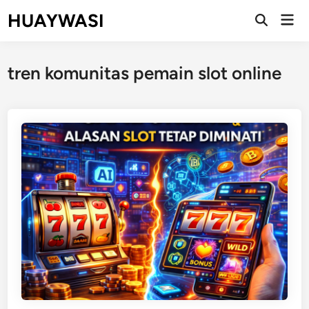
Skip
HUAYWASI
Mai
to
Open
Men
Search
content
tren komunitas pemain slot online