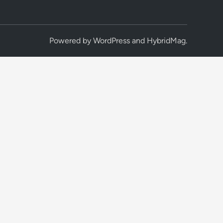
Powered by
WordPress
and
HybridMag
.