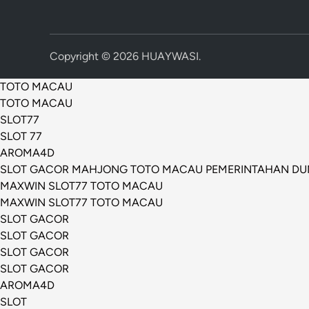
Copyright © 2026
HUAYWASI
.
TOTO MACAU
TOTO MACAU
SLOT77
SLOT 77
AROMA4D
SLOT GACOR MAHJONG TOTO MACAU PEMERINTAHAN DU
MAXWIN SLOT77 TOTO MACAU
MAXWIN SLOT77 TOTO MACAU
SLOT GACOR
SLOT GACOR
SLOT GACOR
SLOT GACOR
AROMA4D
SLOT