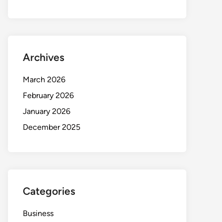
Archives
March 2026
February 2026
January 2026
December 2025
Categories
Business