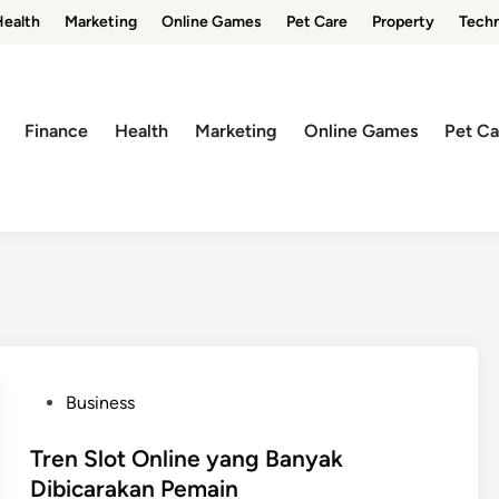
Health
Marketing
Online Games
Pet Care
Property
Tech
Finance
Health
Marketing
Online Games
Pet Ca
P
Business
o
s
Tren Slot Online yang Banyak
t
Dibicarakan Pemain