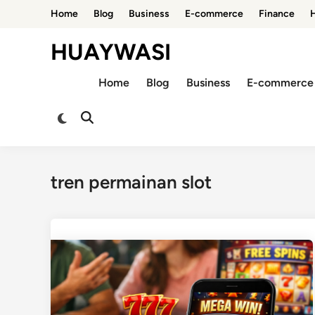
Skip
Home
Blog
Business
E-commerce
Finance
to
content
HUAYWASI
Home
Blog
Business
E-commerce
Switch
Open
to
Search
dark
mode
tren permainan slot