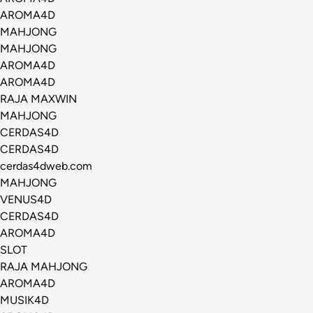
AROMA4D
MAHJONG
MAHJONG
AROMA4D
AROMA4D
RAJA MAXWIN
MAHJONG
CERDAS4D
CERDAS4D
cerdas4dweb.com
MAHJONG
VENUS4D
CERDAS4D
AROMA4D
SLOT
RAJA MAHJONG
AROMA4D
MUSIK4D