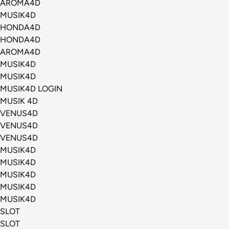
AROMA4D
MUSIK4D
HONDA4D
HONDA4D
AROMA4D
MUSIK4D
MUSIK4D
MUSIK4D LOGIN
MUSIK 4D
VENUS4D
VENUS4D
VENUS4D
MUSIK4D
MUSIK4D
MUSIK4D
MUSIK4D
MUSIK4D
SLOT
SLOT