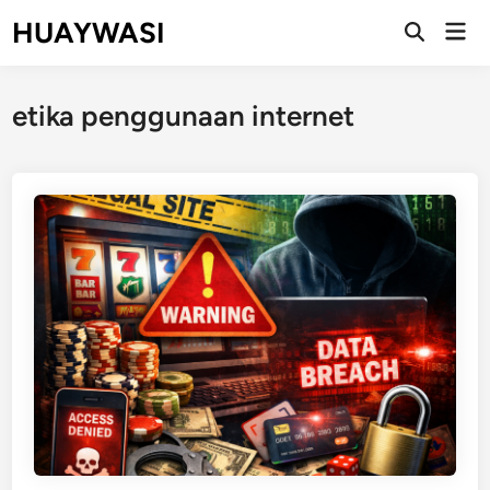
Skip
HUAYWASI
Mai
to
Open
Men
Search
content
etika penggunaan internet