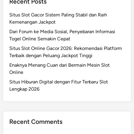
Recent Posts
e
g
Situs Slot Gacor Sistem Paling Stabil dan Raih
a
Kemenangan Jackpot
l
S
Dari Forum ke Media Sosial, Penyebaran Informasi
i
Togel Online Semakin Cepat
t
Situs Slot Online Gacor 2026: Rekomendasi Platform
u
Terbaik dengan Peluang Jackpot Tinggi
s
Enaknya Menang Cuan dari Bermain Mesin Slot
O
Online
n
l
Situs Hiburan Digital dengan Fitur Terbaru Slot
i
Lengkap 2026
n
e
:
W
Recent Comments
a
s