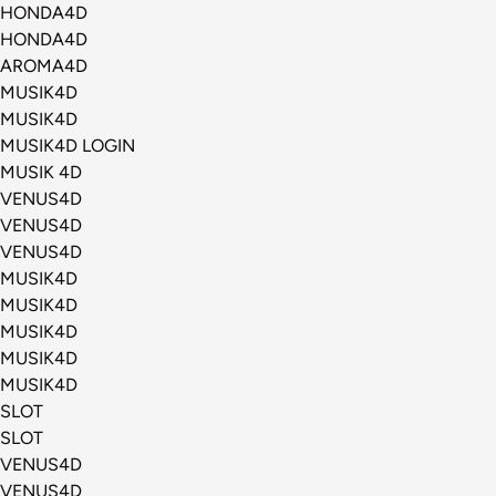
HONDA4D
HONDA4D
AROMA4D
MUSIK4D
MUSIK4D
MUSIK4D LOGIN
MUSIK 4D
VENUS4D
VENUS4D
VENUS4D
MUSIK4D
MUSIK4D
MUSIK4D
MUSIK4D
MUSIK4D
SLOT
SLOT
VENUS4D
VENUS4D