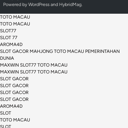
Powered by
WordPress
and
HybridMag
.
TOTO MACAU
TOTO MACAU
SLOT77
SLOT 77
AROMA4D
SLOT GACOR MAHJONG TOTO MACAU PEMERINTAHAN
DUNIA
MAXWIN SLOT77 TOTO MACAU
MAXWIN SLOT77 TOTO MACAU
SLOT GACOR
SLOT GACOR
SLOT GACOR
SLOT GACOR
AROMA4D
SLOT
TOTO MACAU
SLOT