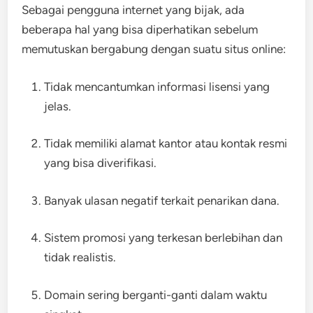
Sebagai pengguna internet yang bijak, ada
beberapa hal yang bisa diperhatikan sebelum
memutuskan bergabung dengan suatu situs online:
Tidak mencantumkan informasi lisensi yang
jelas.
Tidak memiliki alamat kantor atau kontak resmi
yang bisa diverifikasi.
Banyak ulasan negatif terkait penarikan dana.
Sistem promosi yang terkesan berlebihan dan
tidak realistis.
Domain sering berganti-ganti dalam waktu