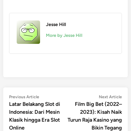
Jesse Hill
More by Jesse Hill
Post
Previous
Nex
Previous Article
Next Article
article:
artic
Latar Belakang Slot di
Film Big Bet (2022–
navigation
Indonesia: Dari Mesin
2023): Kisah Naik
Klasik hingga Era Slot
Turun Raja Kasino yang
Online
Bikin Tegang