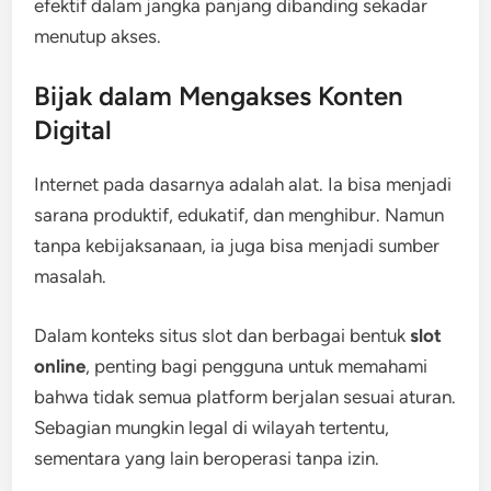
efektif dalam jangka panjang dibanding sekadar
menutup akses.
Bijak dalam Mengakses Konten
Digital
Internet pada dasarnya adalah alat. Ia bisa menjadi
sarana produktif, edukatif, dan menghibur. Namun
tanpa kebijaksanaan, ia juga bisa menjadi sumber
masalah.
Dalam konteks situs slot dan berbagai bentuk
slot
online
, penting bagi pengguna untuk memahami
bahwa tidak semua platform berjalan sesuai aturan.
Sebagian mungkin legal di wilayah tertentu,
sementara yang lain beroperasi tanpa izin.