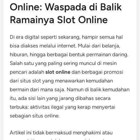
Online: Waspada di Balik
Ramainya Slot Online
Di era digital seperti sekarang, hampir semua hal
bisa diakses melalui internet. Mulai dari belanja,
hiburan, hingga berbagai bentuk permainan daring.
Salah satu yang paling sering muncul di mesin
pencari adalah
slot online
dan berbagai promosi
dari situs slot yang menawarkan kemudahan
bermain dari mana saja. Namun di balik kemudahan
itu, ada sisi lain yang jarang dibahas secara
terbuka: aktivitas ilegal yang kerap menyertai
sebagian situs online.
Artikel ini tidak bermaksud menghakimi atau