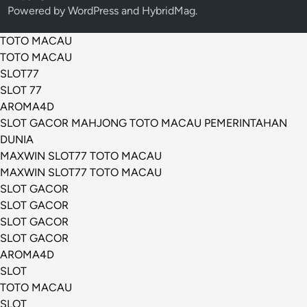
Powered by
WordPress
and
HybridMag
.
TOTO MACAU
TOTO MACAU
SLOT77
SLOT 77
AROMA4D
SLOT GACOR MAHJONG TOTO MACAU PEMERINTAHAN
DUNIA
MAXWIN SLOT77 TOTO MACAU
MAXWIN SLOT77 TOTO MACAU
SLOT GACOR
SLOT GACOR
SLOT GACOR
SLOT GACOR
AROMA4D
SLOT
TOTO MACAU
SLOT