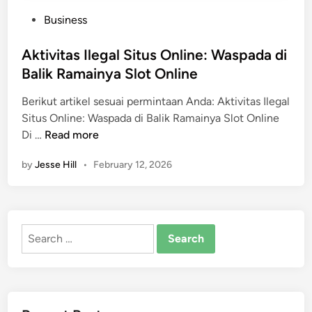
P
Business
o
s
Aktivitas Ilegal Situs Online: Waspada di
t
Balik Ramainya Slot Online
e
Berikut artikel sesuai permintaan Anda: Aktivitas Ilegal
d
Situs Online: Waspada di Balik Ramainya Slot Online
i
A
Di …
Read more
n
k
by
Jesse Hill
•
February 12, 2026
t
i
v
i
Search
t
for:
a
s
I
l