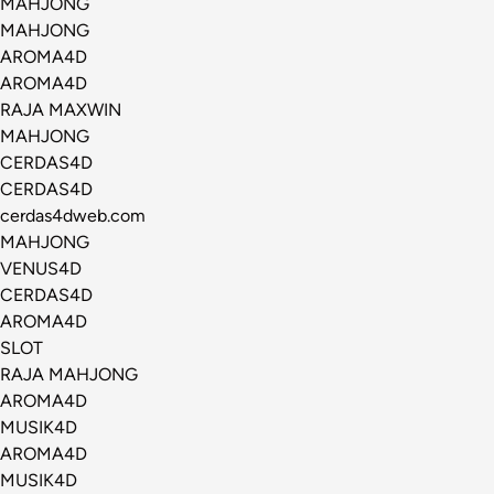
MAHJONG
MAHJONG
AROMA4D
AROMA4D
RAJA MAXWIN
MAHJONG
CERDAS4D
CERDAS4D
cerdas4dweb.com
MAHJONG
VENUS4D
CERDAS4D
AROMA4D
SLOT
RAJA MAHJONG
AROMA4D
MUSIK4D
AROMA4D
MUSIK4D