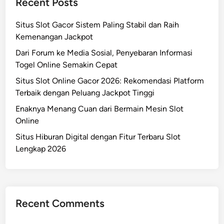
Recent Posts
e
g
Situs Slot Gacor Sistem Paling Stabil dan Raih
a
Kemenangan Jackpot
l
S
Dari Forum ke Media Sosial, Penyebaran Informasi
i
Togel Online Semakin Cepat
t
Situs Slot Online Gacor 2026: Rekomendasi Platform
u
Terbaik dengan Peluang Jackpot Tinggi
s
Enaknya Menang Cuan dari Bermain Mesin Slot
O
Online
n
l
Situs Hiburan Digital dengan Fitur Terbaru Slot
i
Lengkap 2026
n
e
:
W
Recent Comments
a
s