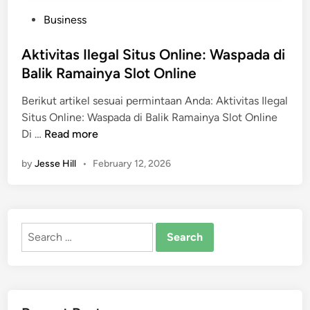
P
Business
o
s
Aktivitas Ilegal Situs Online: Waspada di
t
Balik Ramainya Slot Online
e
Berikut artikel sesuai permintaan Anda: Aktivitas Ilegal
d
Situs Online: Waspada di Balik Ramainya Slot Online
i
A
Di …
Read more
n
k
by
Jesse Hill
•
February 12, 2026
t
i
v
i
Search
t
for:
a
s
I
l