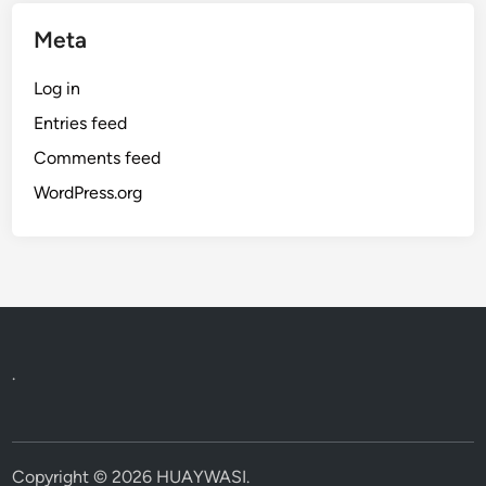
a
S
Meta
l
o
Log in
t
Entries feed
O
n
Comments feed
l
WordPress.org
i
n
e
.
Copyright © 2026
HUAYWASI
.