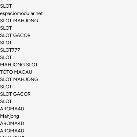
SLOT
espaciomodular.net
SLOT MAHJONG
SLOT
SLOT GACOR
SLOT
SLOT777
SLOT
MAHJONG SLOT
TOTO MACAU
SLOT MAHJONG
SLOT
SLOT GACOR
SLOT
AROMA4D
Mahjong
AROMA4D
AROMA4D