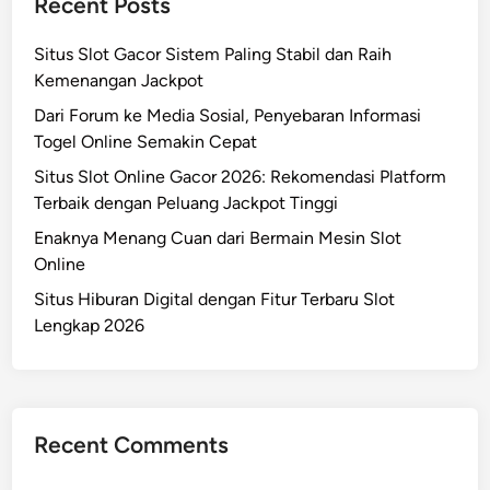
Recent Posts
e
g
Situs Slot Gacor Sistem Paling Stabil dan Raih
a
Kemenangan Jackpot
l
S
Dari Forum ke Media Sosial, Penyebaran Informasi
i
Togel Online Semakin Cepat
t
Situs Slot Online Gacor 2026: Rekomendasi Platform
u
Terbaik dengan Peluang Jackpot Tinggi
s
Enaknya Menang Cuan dari Bermain Mesin Slot
O
Online
n
l
Situs Hiburan Digital dengan Fitur Terbaru Slot
i
Lengkap 2026
n
e
:
W
Recent Comments
a
s