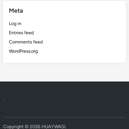
a
S
Meta
l
o
Log in
t
Entries feed
O
n
Comments feed
l
WordPress.org
i
n
e
.
Copyright © 2026
HUAYWASI
.