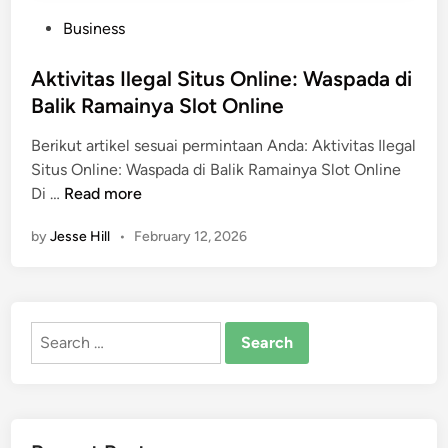
P
Business
o
s
Aktivitas Ilegal Situs Online: Waspada di
t
Balik Ramainya Slot Online
e
Berikut artikel sesuai permintaan Anda: Aktivitas Ilegal
d
Situs Online: Waspada di Balik Ramainya Slot Online
i
A
Di …
Read more
n
k
by
Jesse Hill
•
February 12, 2026
t
i
v
i
Search
t
for:
a
s
I
l