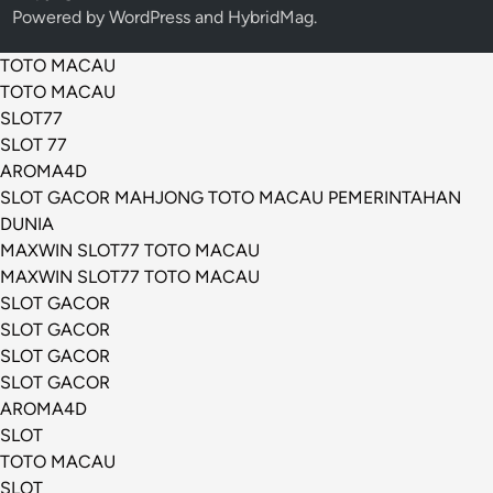
Powered by
WordPress
and
HybridMag
.
TOTO MACAU
TOTO MACAU
SLOT77
SLOT 77
AROMA4D
SLOT GACOR MAHJONG TOTO MACAU PEMERINTAHAN
DUNIA
MAXWIN SLOT77 TOTO MACAU
MAXWIN SLOT77 TOTO MACAU
SLOT GACOR
SLOT GACOR
SLOT GACOR
SLOT GACOR
AROMA4D
SLOT
TOTO MACAU
SLOT