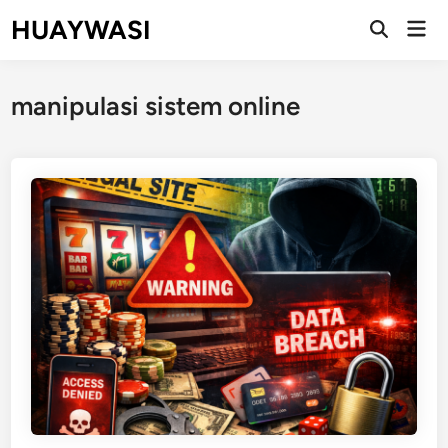
Skip
HUAYWASI
Mai
to
Open
Men
Search
content
manipulasi sistem online