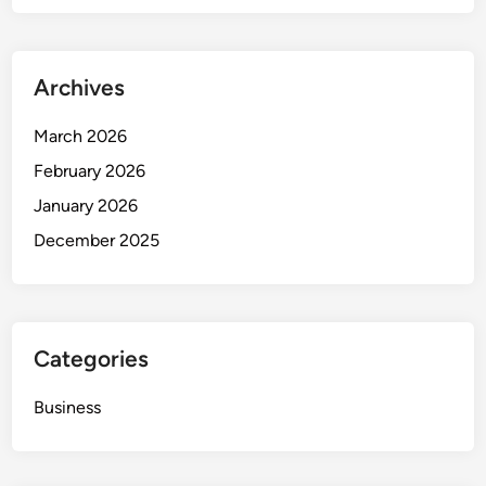
p
a
d
Archives
a
d
March 2026
i
February 2026
B
a
January 2026
l
December 2025
i
k
R
a
Categories
m
a
Business
i
n
y