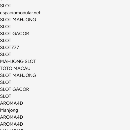
SLOT
espaciomodular.net
SLOT MAHJONG
SLOT
SLOT GACOR
SLOT
SLOT777
SLOT
MAHJONG SLOT
TOTO MACAU
SLOT MAHJONG
SLOT
SLOT GACOR
SLOT
AROMA4D
Mahjong
AROMA4D
AROMA4D