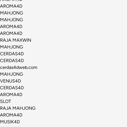
AROMA4D
MAHJONG
MAHJONG
AROMA4D
AROMA4D
RAJA MAXWIN
MAHJONG
CERDAS4D
CERDAS4D
cerdas4dweb.com
MAHJONG
VENUS4D
CERDAS4D
AROMA4D
SLOT
RAJA MAHJONG
AROMA4D
MUSIK4D