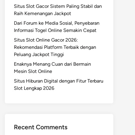
Situs Slot Gacor Sistem Paling Stabil dan
Raih Kemenangan Jackpot
Dari Forum ke Media Sosial, Penyebaran
Informasi Togel Online Semakin Cepat
Situs Slot Online Gacor 2026:
Rekomendasi Platform Terbaik dengan
Peluang Jackpot Tinggi
Enaknya Menang Cuan dari Bermain
Mesin Slot Online
Situs Hiburan Digital dengan Fitur Terbaru
Slot Lengkap 2026
Recent Comments