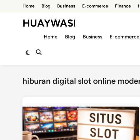
Skip
Home
Blog
Business
E-commerce
Finance
to
content
HUAYWASI
Home
Blog
Business
E-commerce
Switch
Open
to
Search
dark
mode
hiburan digital slot online mode