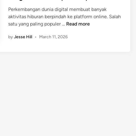
e
Perkembangan dunia digital membuat banyak
d
aktivitas hiburan berpindah ke platform online. Salah
i
R
satu yang paling populer …
Read more
n
e
by
Jesse Hill
•
March 11, 2026
k
o
m
e
n
d
a
s
i
S
i
t
u
s