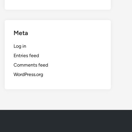
Meta
Log in
Entries feed
Comments feed
WordPress.org